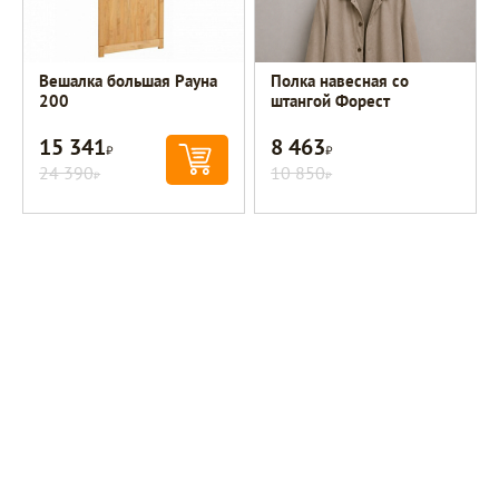
Вешалка большая Рауна
Полка навесная со
200
штангой Форест
15 341
8 463
Р
Р
24 390
10 850
Р
Р