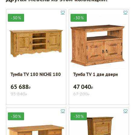
-30%
-30%
Тумба TV 180 NICHE 180
Тумба TV 1 две двери
65 688
47 040
Р
Р
93 840
67 200
Р
Р
-30%
-30%