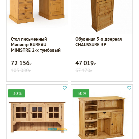
Стол письменный
Обувница 3-х дверная
Министр BUREAU
CHAUSSURE 3P
MINISTRE 2-х тумбовый
72 156
47 019
Р
Р
103 080
67 170
Р
Р
-30%
-30%