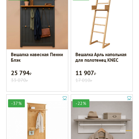
Вешалка навесная Пенни
Вешалка Арль напольная
Блэк
для полотенец KNEC
25 794
11 907
Р
Р
33 070
17 010
Р
Р
-37%
-22%