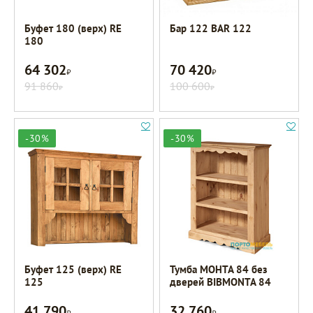
Буфет 180 (верх) RE
Бар 122 BAR 122
180
64 302
70 420
Р
Р
91 860
100 600
Р
Р
-30%
-30%
Буфет 125 (верх) RE
Тумба МОНТА 84 без
125
дверей BIBMONTA 84
41 790
32 760
Р
Р