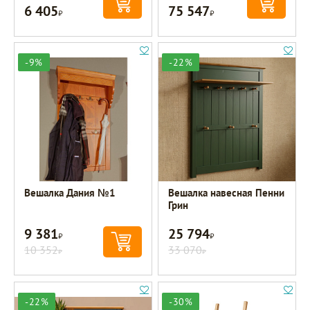
6 405
75 547
Р
Р
-9%
-22%
Вешалка Дания №1
Вешалка навесная Пенни
Грин
9 381
25 794
Р
Р
10 352
33 070
Р
Р
-22%
-30%