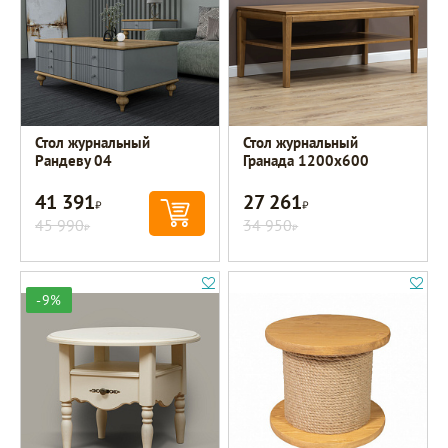
Стол журнальный
Стол журнальный
Рандеву 04
Гранада 1200х600
41 391
27 261
Р
Р
45 990
34 950
Р
Р
-9%