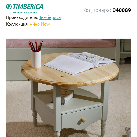
Код товара:
040089
Производитель:
Тимберика
Коллекция:
Айно New