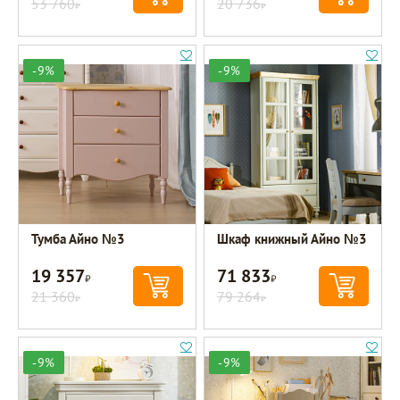
53 760
20 736
Р
Р
-9%
-9%
Тумба Айно №3
Шкаф книжный Айно №3
19 357
71 833
Р
Р
21 360
79 264
Р
Р
-9%
-9%