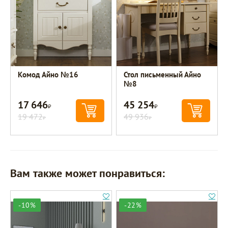
Комод Айно №16
Стол письменный Айно
№8
17 646
45 254
Р
Р
19 472
49 936
Р
Р
Вам также может понравиться:
-10%
-22%