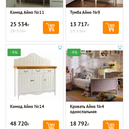
Комод Айно №11
Тумба Айно №9
25 534
13 717
Р
Р
28 176
15 136
Р
Р
-9%
-9%
Комод Айно №14
Кровать Айно №4
односпальная
48 720
18 792
Р
Р