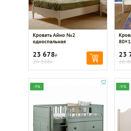
Кровать Айно №2
Кров
односпальная
80×1
23 678
23 
Р
26 128
26 4
Р
-9%
-9%