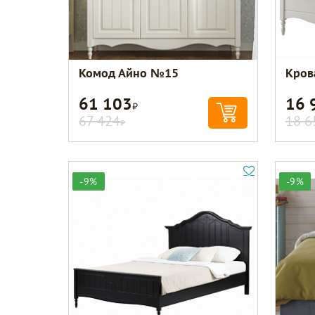
Комод Айно №15
Кров
61 103
16 
Р
67 424
18 6
Р
-9%
-9%