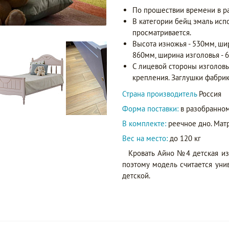
По прошествии времени в р
В категории бейц эмаль исп
просматривается.
Высота изножья - 530мм, ши
860мм, ширина изголовья - 
С лицевой стороны изголовь
крепления. Заглушки фабрик
Страна производитель
Россия
Форма поставки:
в разобранном
В комплекте:
реечное дно. Матр
Вес на место:
до 120 кг
Кровать Айно №4 детская из
поэтому модель считается ун
детской.