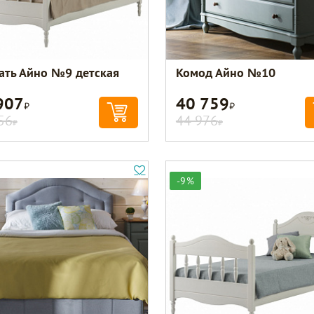
ать Айно №9 детская
Комод Айно №10
907
40 759
Р
Р
56
44 976
Р
Р
-9%