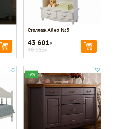
Стеллаж Айно №3
43 601
Р
48 112
Р
-9%