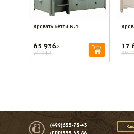
Кровать Бетти №1
Кров
65 936
17 
Р
72 318
19 3
Р
(499)653-73-43
Зак
(800)333-63-86