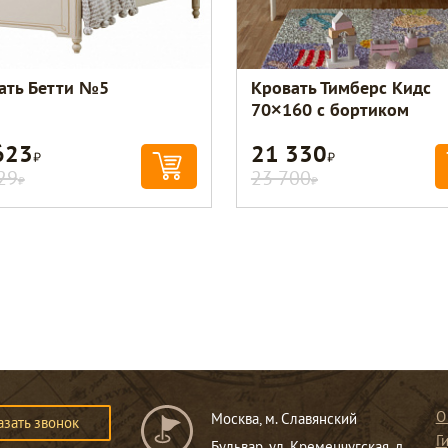
ать Бетти №5
Кровать Тимберс Кидс
70×160 с бортиком
623
21 330
Р
Р
29
23 700
Р
Р
О
Москва, м. Славянский
азать звонок
Г
Бульвар, ул. Кременчугская, д.