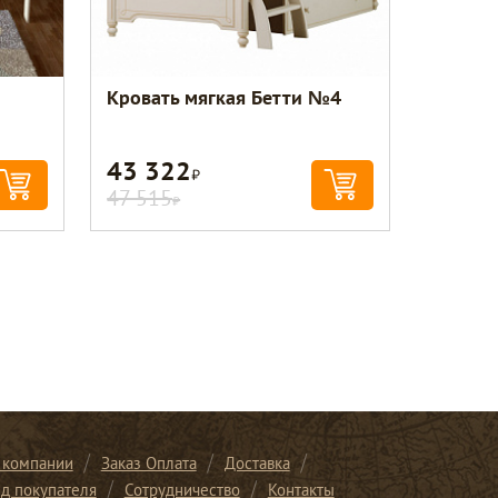
Кровать мягкая Бетти №4
43 322
Р
47 515
Р
 компании
Заказ Оплата
Доставка
ид покупателя
Сотрудничество
Контакты