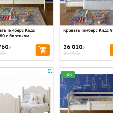
ать Тимберс Кидс
Кровать Тимберс Кидс 9
80 с бортиком
760
26 010
Р
Р
00
28 900
Р
Р
-10%