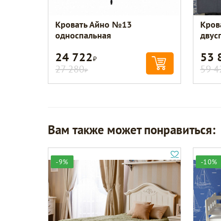
Кровать Айно №13
Кров
односпальная
двус
24 722
53 
Р
27 280
59 4
Р
Вам также может понравиться:
-9%
-10%