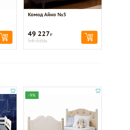
Комод Айно №5
49 227
Р
54 320
Р
-9%