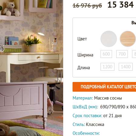
15 384
16 976 руб
Вы
Цвет
600
700
Ширина
1200
1400
Длина
ПОДРОБНЫЙ КАТАЛОГ ЦВЕТ
Материал:
Массив сосны
ШxВxД (мм):
690/790/890 x 860
Срок поставки:
от 21 дня
Стиль:
Классика
Особенности: