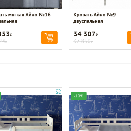
ать мягкая Айно №16
Кровать Айно №9
пальная
двуспальная
853
34 307
Р
Р
24
37 856
Р
Р
-10%