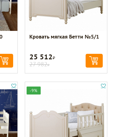
0
Кровать мягкая Бетти №5/1
25 512
Р
27 982
Р
-9%