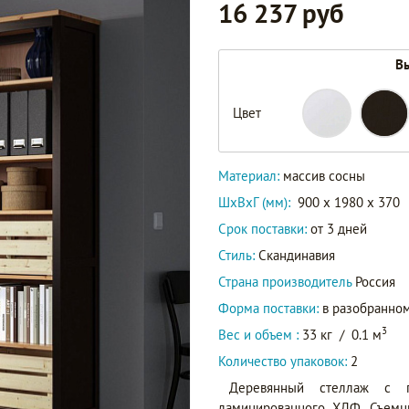
16 237 руб
Вы
Цвет
Материал:
массив сосны
ШxВxГ (мм):
900 x 1980 x 370
Срок поставки:
от 3 дней
Стиль:
Скандинавия
Страна производитель
Россия
Форма поставки:
в разобранном
3
Вес и объем :
33 кг
/
0.1 м
Количество упаковок:
2
Деревянный стеллаж с п
ламинированного ХДФ. Съемны