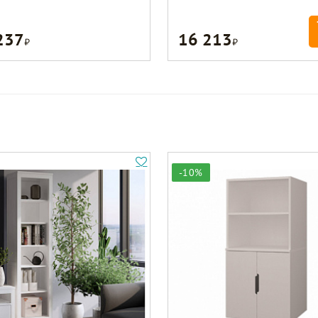
237
16 213
Р
Р
-10%