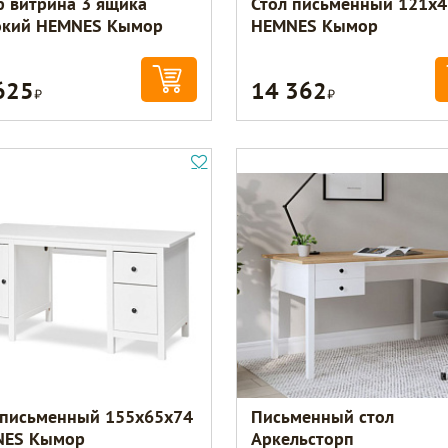
 витрина 3 ящика
Стол письменный 121х
кий HEMNES Кымор
HEMNES Кымор
625
14 362
Р
Р
 письменный 155х65х74
Письменный стол
NES Кымор
Аркельсторп