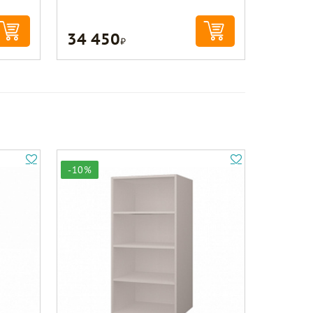
34 450
Р
-10%