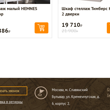
лаж малый HEMNES
Шкаф стеллаж Тимберс 
ор
2 дверки
19 710
Р
886
Р
21 900
Р
О
Москва, м. Славянский
азать звонок
Г
Бульвар, ул. Кременчугская, д.
вка в регионы
6, корпус 2.