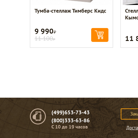
Тумба-стеллаж Тимберс Кидс
Стел
Кым
9 990
Р
11 
11 100
Р
(499)653-73-43
Зак
(800)333-63-86
C 10 до 19 часов
Доста