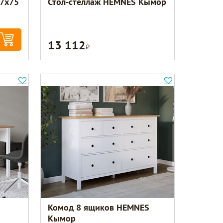
47х75
Стол-стеллаж HEMNES Кымор
13 112
Р
Комод 8 ящиков HEMNES
Кымор