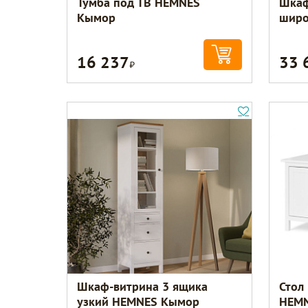
Тумба под ТВ HEMNES
Шкаф
Кымор
широ
16 237
33 
Р
Шкаф-витрина 3 ящика
Стол
узкий HEMNES Кымор
HEM