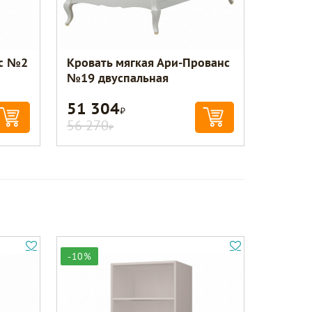
нс №2
Кровать мягкая Ари-Прованс
№19 двуспальная
51 304
Р
56 270
Р
-10%