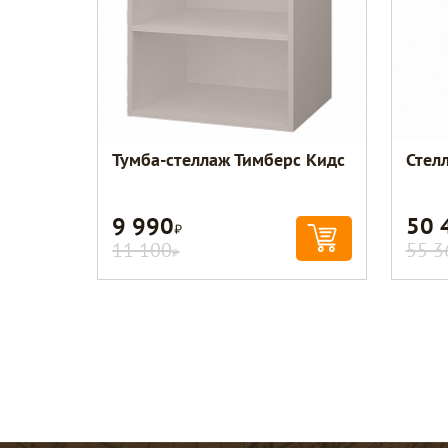
Тумба-стеллаж Тимберс Кидс
Стел
9 990
50 
Р
11 100
55 3
Р