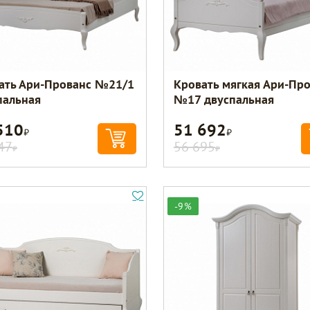
ать Ари-Прованс №21/1
Кровать мягкая Ари-Пр
пальная
№17 двуспальная
510
51 692
Р
Р
47
56 695
Р
Р
-9%