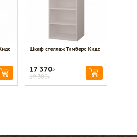
Кидс
Шкаф стеллаж Тимберс Кидс
17 370
Р
19 300
Р