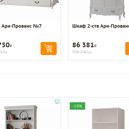
а Ари-Прованс №7
Шкаф 2-ств Ари-Прова
750
86 381
Р
Р
07
94 741
Р
Р
-10%