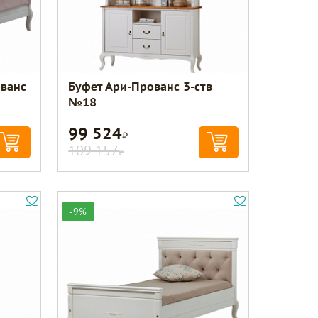
ованс
Буфет Ари-Прованс 3-ств
№18
99 524
Р
109 157
Р
-9%