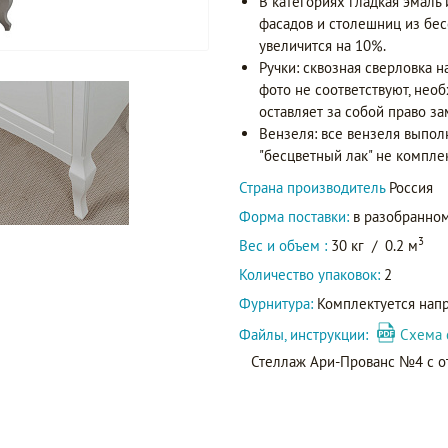
В категориях гладкая эмаль
фасадов и столешниц из бес
увеличится на 10%.
Ручки: сквозная сверловка н
фото не соответствуют, нео
оставляет за собой право за
Вензеля: все вензеля выпол
"бесцветный лак" не компле
Страна производитель
Россия
Форма поставки:
в разобранном
3
Вес и объем :
30 кг
/
0.2 м
Количество упаковок:
2
Фурнитура:
Комплектуется нап
Файлы, инструкции:
Схема 
Стеллаж Ари-Прованс №4 с о