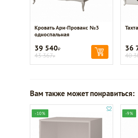
Кровать Ари-Прованс №3
Тахт
односпальная
39 540
36 
Р
43 367
40 3
Р
Вам также может понравиться:
-10%
-9%