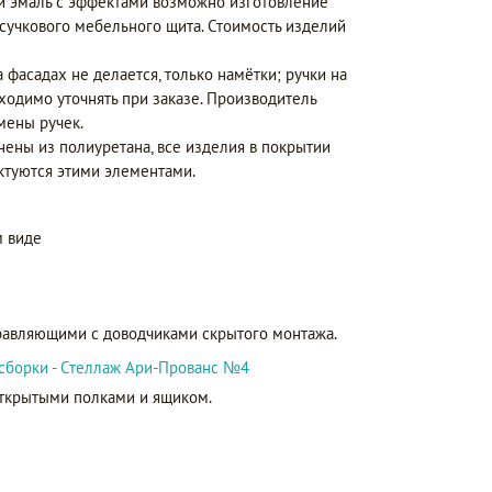
 и эмаль с эффектами возможно изготовление
сучкового мебельного щита. Стоимость изделий
а фасадах не делается, только намётки; ручки на
бходимо уточнять при заказе. Производитель
мены ручек.
нены из полиуретана, все изделия в покрытии
ктуются этими элементами.
 виде
равляющими с доводчиками скрытого монтажа.
сборки - Стеллаж Ари-Прованс №4
ткрытыми полками и ящиком.