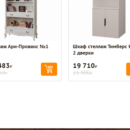
лаж Ари-Прованс №1
Шкаф стеллаж Тимберс 
2 дверки
483
19 710
Р
Р
69
21 900
Р
Р