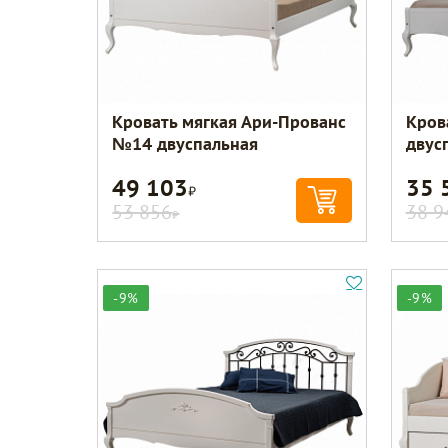
Кровать мягкая Ари-Прованс
Кров
№14 двуспальная
двус
49 103
35 
Р
53 856
38 9
Р
-9%
-9%