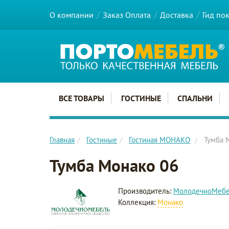
О компании
Заказ Оплата
Доставка
Гид по
Главное меню сайта
ВСЕ ТОВАРЫ
ГОСТИНЫЕ
СПАЛЬНИ
Главная
Гостиные
Гостиная МОНАКО
Тумба 
Тумба Монако 06
Производитель:
МолодечноМеб
Коллекция:
Монако