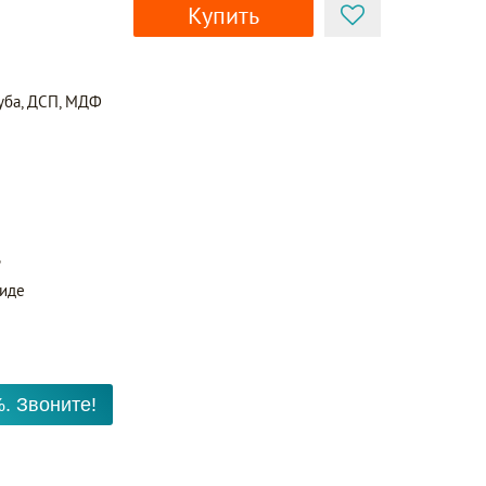
Купить
уба, ДСП, МДФ
ь
виде
. Звоните!