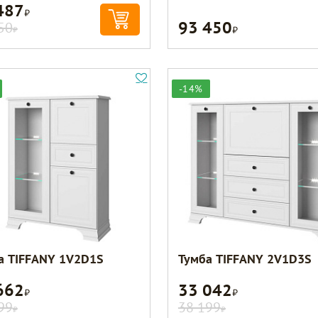
487
Р
93 450
Р
50
Р
-14%
а TIFFANY 1V2D1S
Тумба TIFFANY 2V1D3S
662
33 042
Р
Р
99
38 199
Р
Р