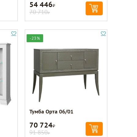
54 446
Р
70 710
Р
-23%
Тумба Орта 06/01
70 724
Р
91 850
Р