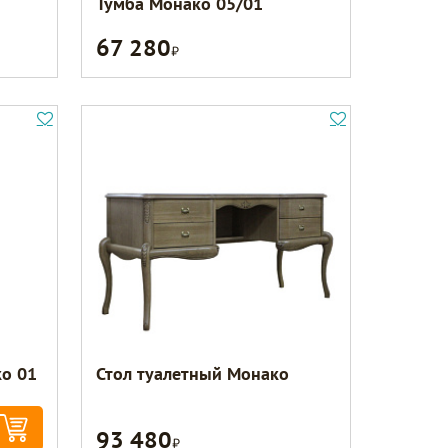
Тумба Монако 05/01
67 280
Р
о 01
Стол туалетный Монако
93 480
Р