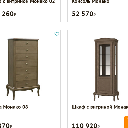
 с витриной Монако 02
Консоль Монако
 260
52 570
Р
Р
а Монако 08
Шкаф с витриной Монак
870
110 920
Р
Р