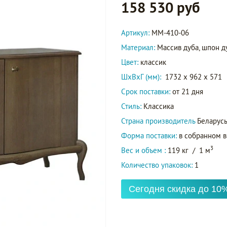
158 530 руб
Артикул:
ММ-410-06
Материал:
Массив дуба, шпон д
Цвет:
классик
ШxВxГ (мм):
1732 x 962 x 571
Срок поставки:
от 21 дня
Стиль:
Классика
Страна производитель
Беларус
Форма поставки:
в собранном 
3
Вес и объем :
119 кг
/
1 м
Количество упаковок:
1
Сегодня скидка до 10%