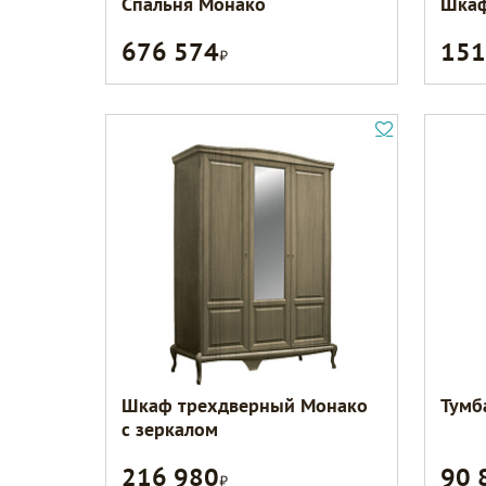
Спальня Монако
Шкаф
676 574
151
Р
Шкаф трехдверный Монако
Тумб
с зеркалом
216 980
90 
Р