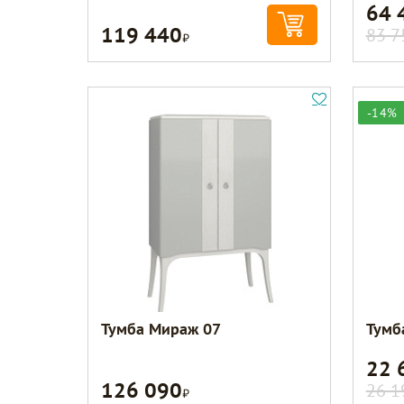
64 
119 440
Р
83 7
-14%
Тумба Мираж 07
Тумб
22 
126 090
Р
26 1