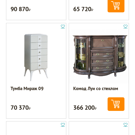
90 870
65 720
Р
Р
Тумба Мираж 09
Комод Луи со стеклом
70 370
366 200
Р
Р