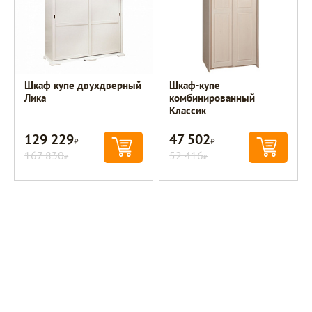
Шкаф купе двухдверный
Шкаф-купе
Лика
комбинированный
Классик
129 229
47 502
Р
Р
167 830
52 416
Р
Р