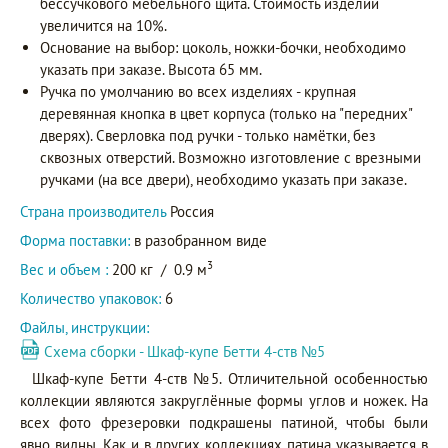
бессучкового мебельного щита. Стоимость изделий
увеличится на 10%.
Основание на выбор: цоколь, ножки-бочки, необходимо
указать при заказе. Высота 65 мм.
Ручка по умолчанию во всех изделиях - крупная
деревянная кнопка в цвет корпуса (только на "передних"
дверях). Сверловка под ручки - только намётки, без
сквозных отверстий. Возможно изготовление с врезными
ручками (на все двери), необходимо указать при заказе.
Страна производитель
Россия
Форма поставки:
в разобранном виде
3
Вес и объем :
200 кг
/
0.9 м
Количество упаковок:
6
Файлы, инструкции:
Схема сборки - Шкаф-купе Бетти 4-ств №5
Шкаф-купе Бетти 4-ств №5. Отличительной особенностью
коллекции являются закруглённые формы углов и ножек. На
всех фото фрезеровки подкрашены патиной, чтобы были
явно видны. Как и в других коллекциях патина указывается в