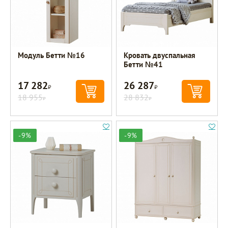
Модуль Бетти №16
Кровать двуспальная
Бетти №41
17 282
26 287
Р
Р
18 955
28 832
Р
Р
-9%
-9%