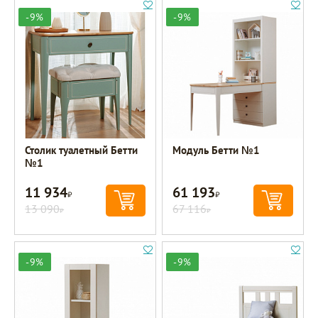
-9%
-9%
Столик туалетный Бетти
Модуль Бетти №1
№1
11 934
61 193
Р
Р
13 090
67 116
Р
Р
-9%
-9%