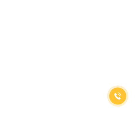
(499)653-73-43
(800)333-63-86
C 10 до 19 часов