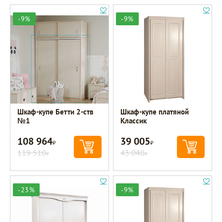
-9%
-9%
Шкаф-купе Бетти 2-ств
Шкаф-купе платяной
№1
Классик
108 964
39 005
Р
Р
119 510
43 040
Р
Р
-23%
-9%