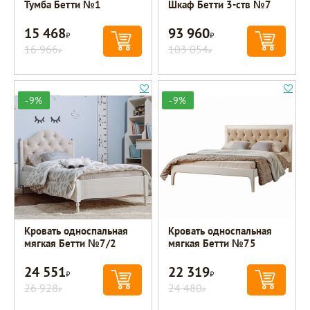
Тумба Бетти №1
Шкаф Бетти 3-ств №7
15 468
93 960
Р
Р
16 966
103 054
Р
Р
-9%
-9%
Кровать односпальная
Кровать односпальная
мягкая Бетти №7/2
мягкая Бетти №75
24 551
22 319
Р
Р
26 928
24 480
Р
Р