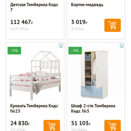
Детская Тимберика Кидс
Бортик-медведь
7
112 467
3 019
Р
Р
123 352
3 332
Р
Р
-9%
-9%
Кровать Тимберика Кидс
Шкаф 2-ств Тимберика
№25
Кидс №5
24 830
51 103
Р
Р
27 234
56 049
Р
Р