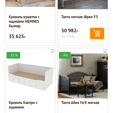
Кровать-кушетка с
Тахта мягкая Фрея F3
ящиками HEMNES
Кымор
50 982
Р
35 625
Р
56 256
Р
-35%
-9%
Кровать Кантри с
Тахта Айно №9 мягкая
ящиками