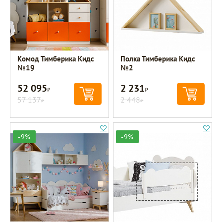
Комод Тимберика Кидс
Полка Тимберика Кидс
№19
№2
52 095
2 231
Р
Р
57 137
2 448
Р
Р
-9%
-9%