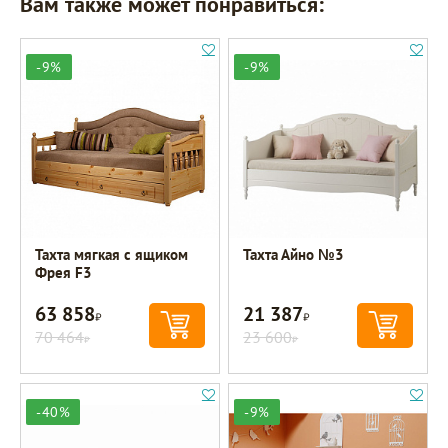
Вам также может понравиться:
-9%
-9%
Тахта мягкая с ящиком
Тахта Айно №3
Фрея F3
63 858
21 387
Р
Р
70 464
23 600
Р
Р
-40%
-9%