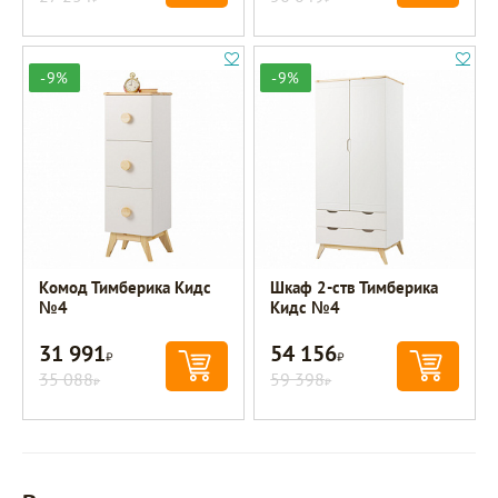
-9%
-9%
Комод Тимберика Кидс
Шкаф 2-ств Тимберика
№4
Кидс №4
31 991
54 156
Р
Р
35 088
59 398
Р
Р