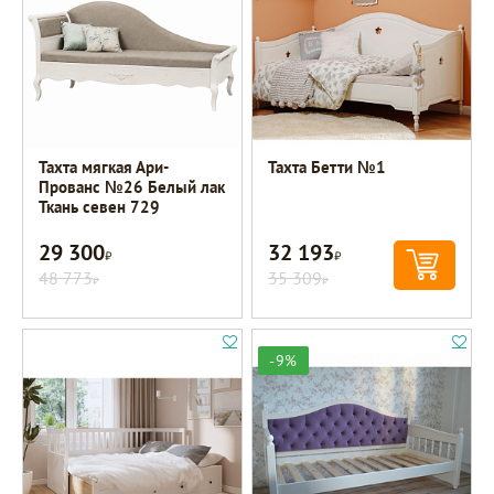
Тахта мягкая Ари-
Тахта Бетти №1
Прованс №26 Белый лак
Ткань севен 729
29 300
32 193
Р
Р
48 773
35 309
Р
Р
-9%