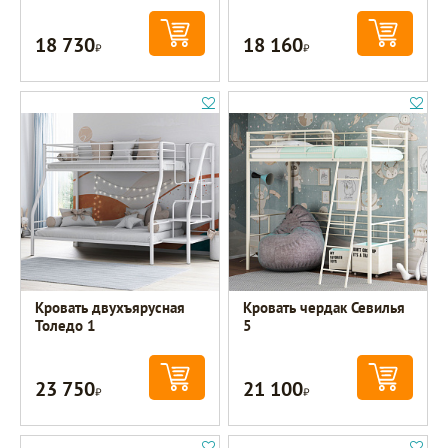
18 730
18 160
Р
Р
Кровать двухъярусная
Кровать чердак Севилья
Толедо 1
5
23 750
21 100
Р
Р