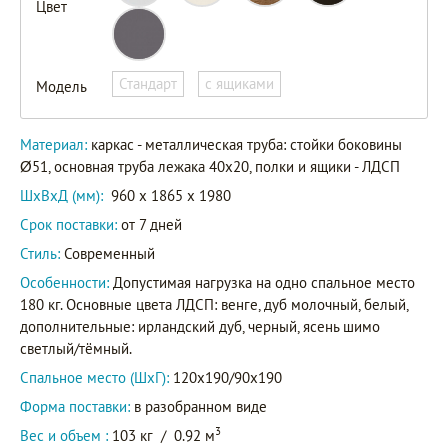
Цвет
Мадлен
Стандарт
с ящиками
Модель
Артикул
Мадлен
ЯЯ
Материал:
каркас - металлическая труба: стойки боковины
Ø51, основная труба лежака 40х20, полки и ящики - ЛДСП
ШxВxД (мм):
960 x 1865 x 1980
Срок поставки:
от 7 дней
Стиль:
Современный
Особенности:
Допустимая нагрузка на одно спальное место
180 кг. Основные цвета ЛДСП: венге, дуб молочный, белый,
дополнительные: ирландский дуб, черный, ясень шимо
светлый/тёмный.
Спальное место (ШхГ):
120х190/90х190
Форма поставки:
в разобранном виде
3
Вес и объем :
103 кг
/
0.92 м