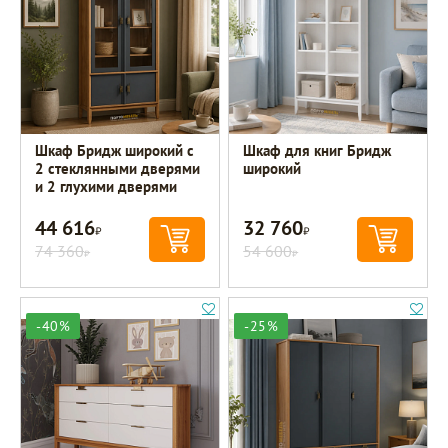
Шкаф Бридж широкий с
Шкаф для книг Бридж
2 стеклянными дверями
широкий
и 2 глухими дверями
44 616
32 760
Р
Р
74 360
54 600
Р
Р
-40%
-25%