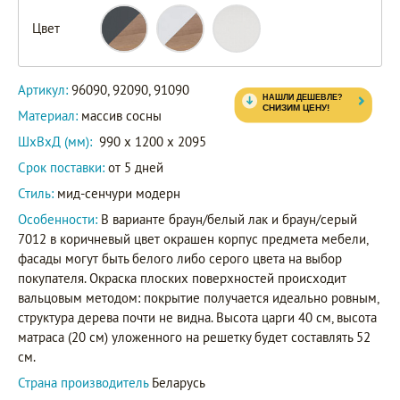
Цвет
96090
92090
Артикул
91090
Артикул:
96090, 92090, 91090
Материал:
массив сосны
ШxВxД (мм):
990 x 1200 x 2095
Срок поставки:
от 5 дней
Стиль:
мид-сенчури модерн
Особенности:
В варианте браун/белый лак и браун/серый
7012 в коричневый цвет окрашен корпус предмета мебели,
фасады могут быть белого либо серого цвета на выбор
покупателя. Окраска плоских поверхностей происходит
вальцовым методом: покрытие получается идеально ровным,
структура дерева почти не видна. Высота царги 40 см, высота
матраса (20 см) уложенного на решетку будет составлять 52
см.
Страна производитель
Беларусь