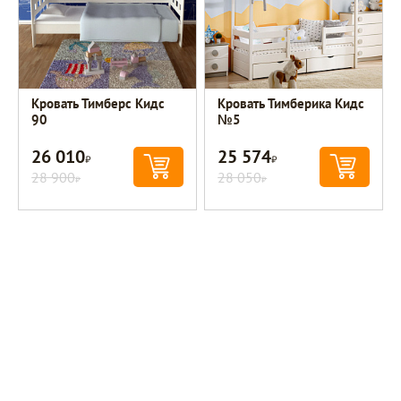
Кровать Тимберс Кидс
Кровать Тимберика Кидс
90
№5
26 010
25 574
Р
Р
28 900
28 050
Р
Р