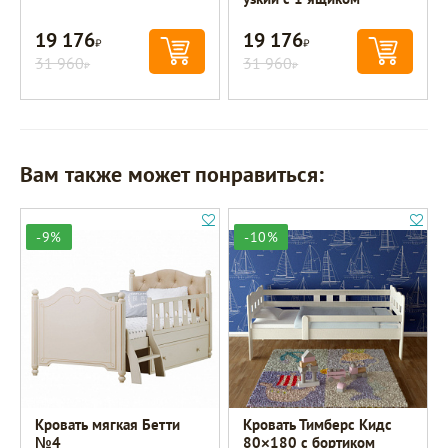
19 176
19 176
Р
Р
31 960
31 960
Р
Р
Вам также может понравиться:
-9%
-10%
Кровать мягкая Бетти
Кровать Тимберс Кидс
№4
80×180 с бортиком