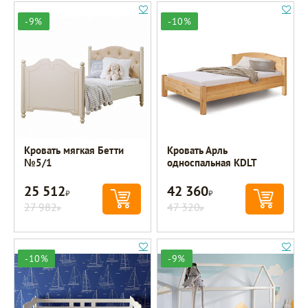
-9%
-10%
Кровать мягкая Бетти
Кровать Арль
№5/1
односпальная KDLT
25 512
42 360
Р
Р
27 982
47 320
Р
Р
-10%
-9%