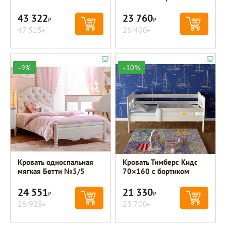
43 322
23 760
Р
Р
47 515
26 400
Р
Р
-9%
-10%
Кровать односпальная
Кровать Тимберс Кидс
мягкая Бетти №5/5
70×160 с бортиком
24 551
21 330
Р
Р
26 928
23 700
Р
Р