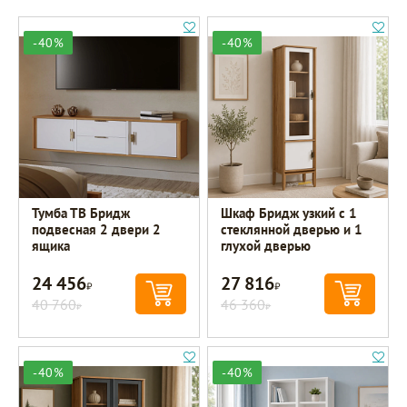
-40%
-40%
Тумба ТВ Бридж
Шкаф Бридж узкий с 1
подвесная 2 двери 2
стеклянной дверью и 1
ящика
глухой дверью
24 456
27 816
Р
Р
40 760
46 360
Р
Р
-40%
-40%