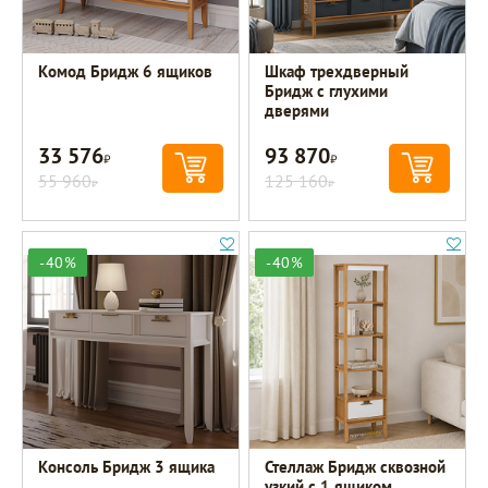
Комод Бридж 6 ящиков
Шкаф трехдверный
Бридж с глухими
дверями
33 576
93 870
Р
Р
55 960
125 160
Р
Р
-40%
-40%
Консоль Бридж 3 ящика
Стеллаж Бридж сквозной
узкий с 1 ящиком