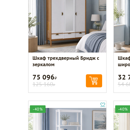
Шкаф трехдверный Бридж с
Шкаф
зеркалом
широ
75 096
32 
Р
125 160
54 6
Р
-40%
-40%