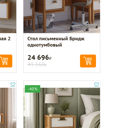
ная 2
Стол письменный Бридж
однотумбовый
24 696
Р
41 160
Р
-40%