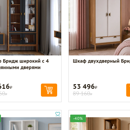
 Бридж широкий с 4
Шкаф двухдверный Бр
лянными дверями
616
53 496
Р
Р
60
89 160
Р
Р
-40%