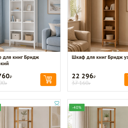
 для книг Бридж
Шкаф для книг Бридж у
кий
760
22 296
Р
Р
00
37 160
Р
Р
-40%