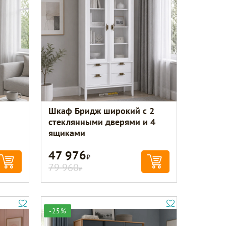
Шкаф Бридж широкий с 2
стеклянными дверями и 4
ящиками
47 976
Р
79 960
Р
-25%