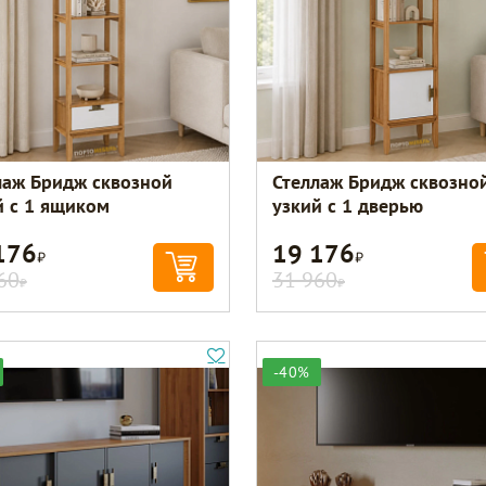
лаж Бридж сквозной
Стеллаж Бридж сквозно
й с 1 ящиком
узкий с 1 дверью
176
19 176
Р
Р
60
31 960
Р
Р
-40%