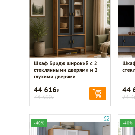
Шкаф Бридж широкий с 2
Шкаф
стеклянными дверями и 2
стек
глухими дверями
44 616
44 
Р
74 360
74 3
Р
-40%
-40%