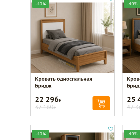
-40%
-40%
Кровать односпальная
Кров
Бридж
Брид
22 296
25 
Р
37 160
42 3
Р
-40%
-40%