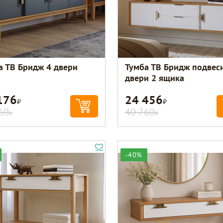
а ТВ Бридж 4 двери
Тумба ТВ Бридж подвес
двери 2 ящика
176
24 456
Р
Р
60
40 760
Р
Р
-40%