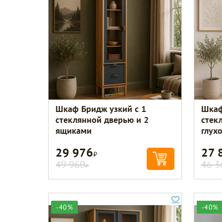
Шкаф Бридж узкий с 1
Шкаф
стеклянной дверью и 2
стек
ящиками
глух
29 976
27 
Р
49 960
46 3
Р
-40%
-40%