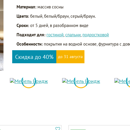
Материал:
массив сосны
Цвета:
белый, белый/браун, серый/браун.
Сроки:
от 5 дней, в разобранном виде
Подходит для:
гостиной
,
спальни
,
подростковой
Особенности:
покрытия на водной основе, фурнитура с дов
Скидка до 40%
до 31 августа