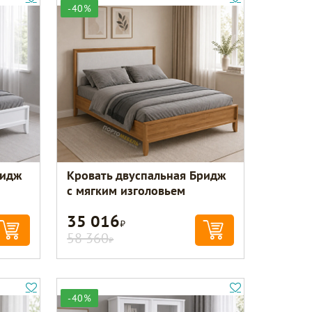
-40%
ридж
Кровать двуспальная Бридж
с мягким изголовьем
35 016
Р
58 360
Р
-40%