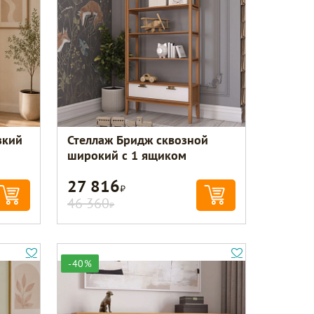
зкий
Стеллаж Бридж сквозной
широкий с 1 ящиком
27 816
Р
46 360
Р
-40%