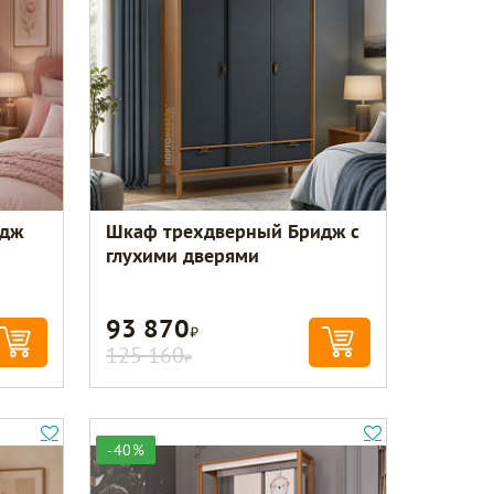
идж
Шкаф трехдверный Бридж с
глухими дверями
93 870
Р
125 160
Р
-40%