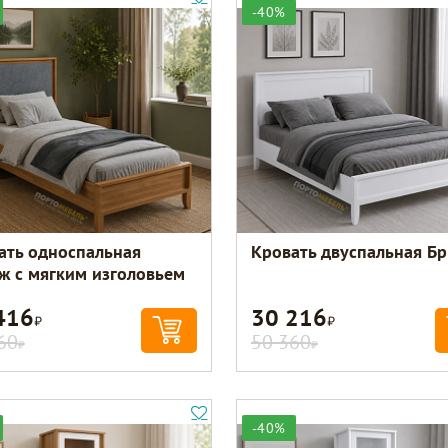
-40%
ать односпальная
Кровать двуспальная Б
ж с мягким изголовьем
416
30 216
Р
Р
60
50 360
Р
Р
-40%