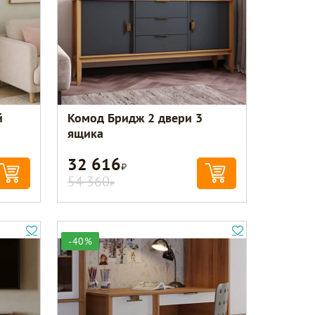
й
Комод Бридж 2 двери 3
ящика
32 616
Р
54 360
Р
-40%