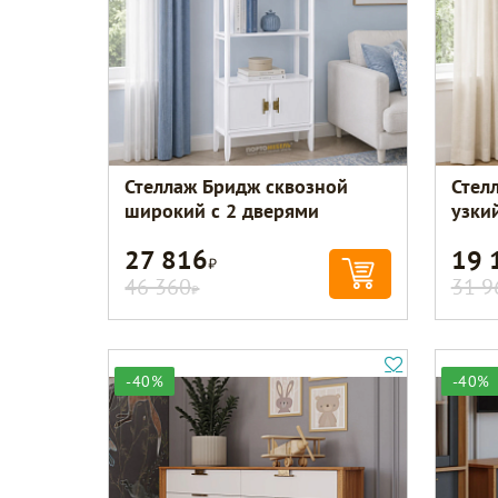
Стеллаж Бридж сквозной
Стел
широкий с 2 дверями
узки
27 816
19 
Р
46 360
31 9
Р
-40%
-40%