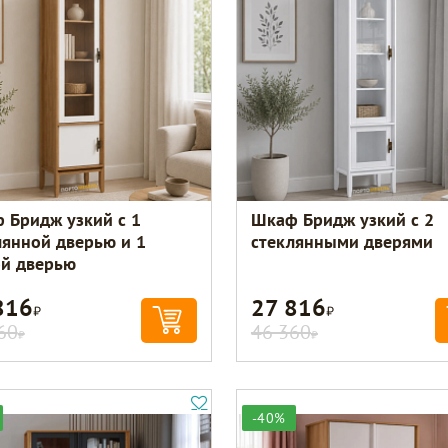
 Бридж узкий с 1
Шкаф Бридж узкий с 2
лянной дверью и 1
стеклянными дверями
ой дверью
816
27 816
Р
Р
60
46 360
Р
Р
-40%