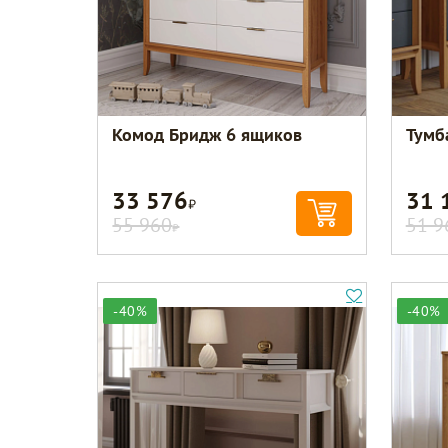
Комод Бридж 6 ящиков
Тумб
33 576
31 
Р
55 960
51 9
Р
-40%
-40%