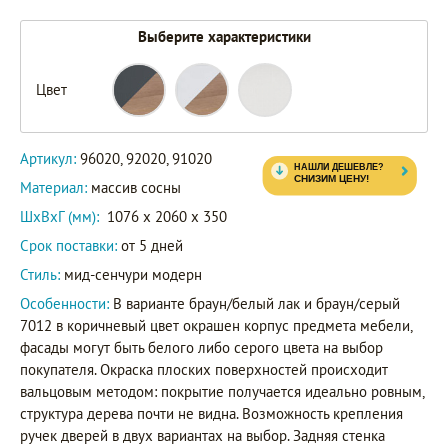
Выберите характеристики
Цвет
96020
92020
Артикул
91020
Артикул:
96020, 92020, 91020
Материал:
массив сосны
ШxВxГ (мм):
1076 x 2060 x 350
Срок поставки:
от 5 дней
Стиль:
мид-сенчури модерн
Особенности:
В варианте браун/белый лак и браун/серый
7012 в коричневый цвет окрашен корпус предмета мебели,
фасады могут быть белого либо серого цвета на выбор
покупателя. Окраска плоских поверхностей происходит
вальцовым методом: покрытие получается идеально ровным,
структура дерева почти не видна. Возможность крепления
ручек дверей в двух вариантах на выбор. Задняя стенка