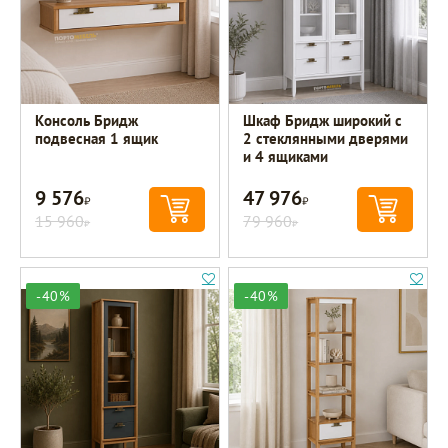
Консоль Бридж
Шкаф Бридж широкий с
подвесная 1 ящик
2 стеклянными дверями
и 4 ящиками
9 576
47 976
Р
Р
15 960
79 960
Р
Р
-40%
-40%