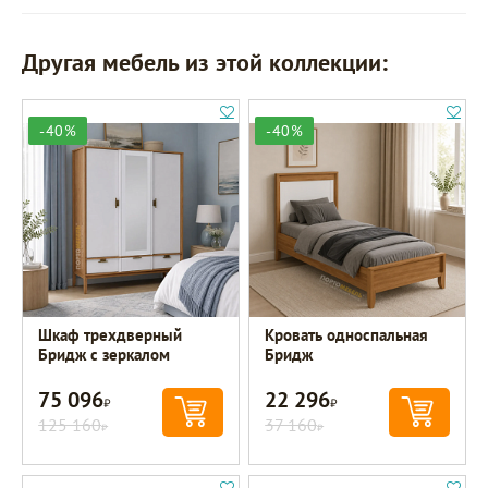
Другая мебель из этой коллекции:
-40%
-40%
Шкаф трехдверный
Кровать односпальная
Бридж с зеркалом
Бридж
75 096
22 296
Р
Р
125 160
37 160
Р
Р