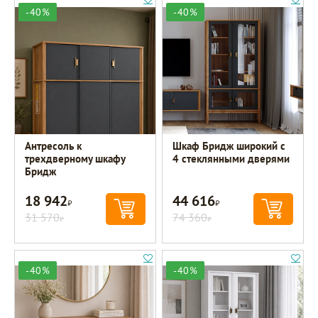
-40%
-40%
Антресоль к
Шкаф Бридж широкий с
трехдверному шкафу
4 стеклянными дверями
Бридж
18 942
44 616
Р
Р
31 570
74 360
Р
Р
-40%
-40%