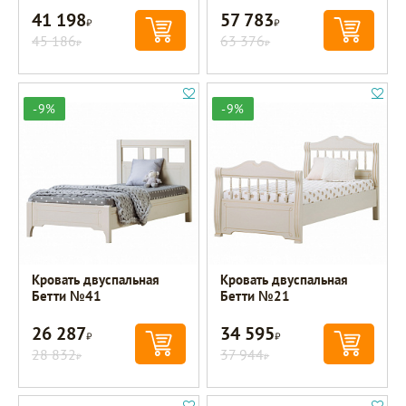
41 198
57 783
Р
Р
45 186
63 376
Р
Р
-9%
-9%
Кровать двуспальная
Кровать двуспальная
Бетти №41
Бетти №21
26 287
34 595
Р
Р
28 832
37 944
Р
Р