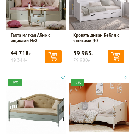
Тахта мягкая Айно с
Кровать диван Бейли с
ящиками №8
ящиками 90
44 718
59 985
Р
Р
49 344
79 980
Р
Р
-9%
-9%