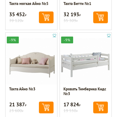
Тахта мягкая Айно №5
Тахта Бетти №1
35 452
32 193
Р
Р
39 120
35 309
Р
Р
-9%
-9%
Тахта Айно №3
Кровать Тимберика Кидс
№3
21 387
17 824
Р
Р
23 600
19 550
Р
Р