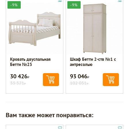
-9%
-9%
Кровать двуспальная
Шкаф Бетти 2-ств №1 с
Бетти №25
антресолью
30 426
93 046
Р
Р
33 371
102 051
Р
Р
Вам также может понравиться: