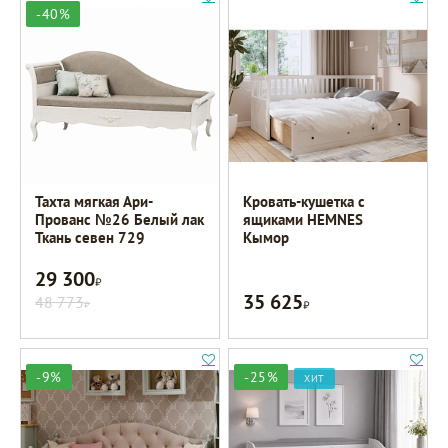
-40%
Тахта мягкая Ари-
Кровать-кушетка с
Прованс №26 Белый лак
ящиками HEMNES
Ткань севен 729
Кымор
29 300
Р
35 625
48 773
Р
Р
-9%
-25%
ХИТ