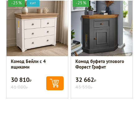
-25%
-25%
ХИТ
Комод Бейли с 4
Комод буфета углового
ящиками
Форест Графит
30 810
32 662
Р
Р
41 080
43 550
Р
Р