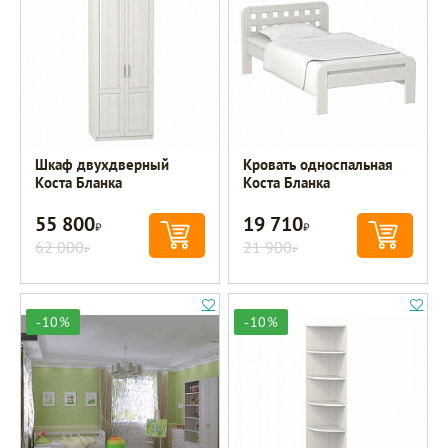
Шкаф двухдверный
Кровать односпальная
Коста Бланка
Коста Бланка
55 800
19 710
Р
Р
62 000
21 900
Р
Р
-10%
-10%