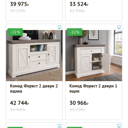
39 975
33 524
Р
Р
51 250
42 980
Р
Р
-22%
-22%
Комод Форест 2 двери 2
Комод Форест 2 двери 1
ящика
ящик
42 744
30 966
Р
Р
54 800
39 700
Р
Р