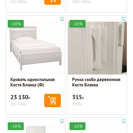
53 000
201 500
Р
Р
-10%
-10%
Кровать односпальная
Ручка скоба деревянная
Коста Бланка (Ф)
Коста Бланка
23 130
315
Р
Р
25 700
350
Р
Р
-10%
-10%