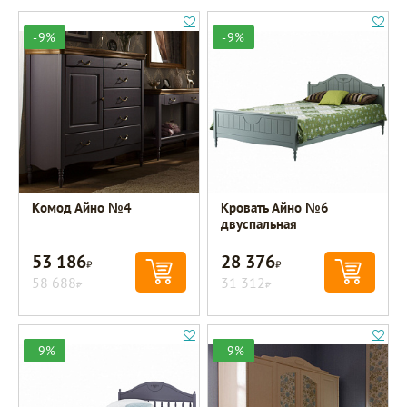
-9%
-9%
Комод Айно №4
Кровать Айно №6
двуспальная
53 186
28 376
Р
Р
58 688
31 312
Р
Р
-9%
-9%