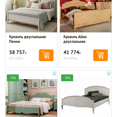
Кровать двуспальная
Кровать Айно
Пенни
двуспальная
58 757
41 774
Р
Р
75 330
46 096
Р
Р
-9%
-9%