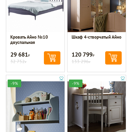
Кровать Айно №10
Шкаф 4-створчатый Айно
двуспальная
29 681
120 799
Р
Р
32 752
133 296
Р
Р
-9%
-9%