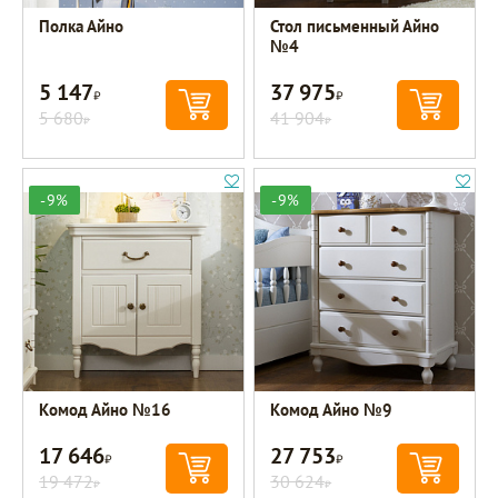
Полка Айно
Стол письменный Айно
№4
5 147
37 975
Р
Р
5 680
41 904
Р
Р
-9%
-9%
Комод Айно №16
Комод Айно №9
17 646
27 753
Р
Р
19 472
30 624
Р
Р