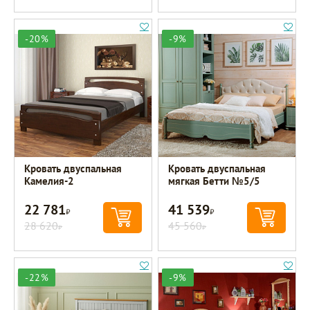
-20%
-9%
Кровать двуспальная
Кровать двуспальная
Камелия-2
мягкая Бетти №5/5
22 781
41 539
Р
Р
28 620
45 560
Р
Р
-22%
-9%