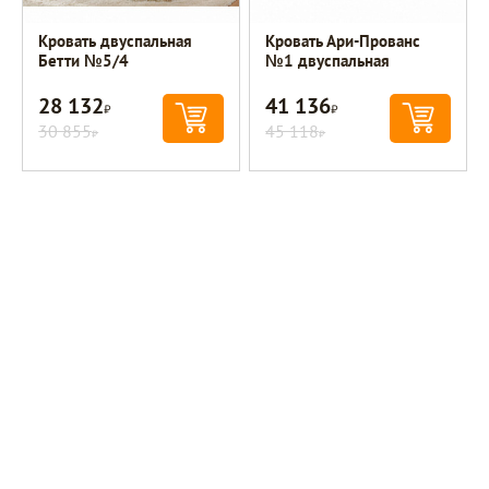
Кровать двуспальная
Кровать Ари-Прованс
Бетти №5/4
№1 двуспальная
28 132
41 136
Р
Р
30 855
45 118
Р
Р