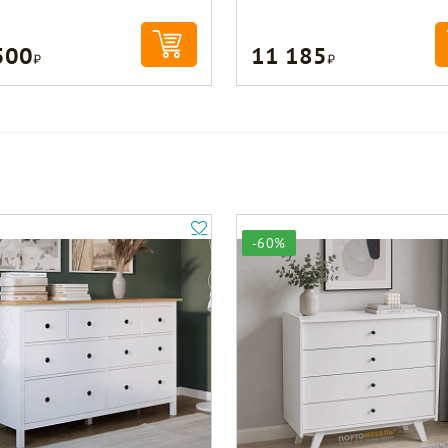
500
11 185
Р
Р
-60%