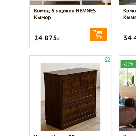
Комод 6 ящиков HEMNES
Комо
Кымор
Кым
24 875
34 
Р
-37%