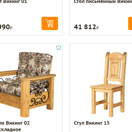
т Викинг 01
Стол письменный Викин
990
41 812
Р
Р
ло Викинг 02
Стул Викинг 15
складное