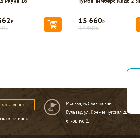
д Рауна 16
Тумба Тимберс Кидс 2 
362
15 660
Р
Р
40
17 400
Р
Р
О
Москва, м. Славянский
азать звонок
Г
Бульвар, ул. Кременчугская, д.
вка в регионы
6, корпус 2.