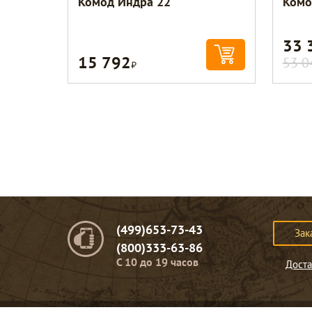
Комод Индра 22
Комо
33 
15 792
Р
53 0
(499)653-73-43
Зак
(800)333-63-86
C 10 до 19 часов
Доста