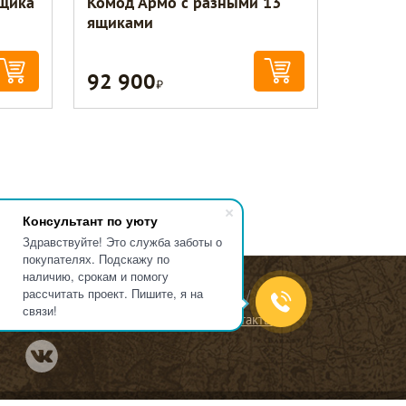
Ящика
Комод Армо с разными 13
ящиками
92 900
Р
Консультант по уюту
Здравствуйте! Это служба заботы о
покупателях. Подскажу по
наличию, срокам и помогу
рассчитать проект. Пишите, я на
 компании
Заказ Оплата
Доставка
связи!
ид покупателя
Сотрудничество
Контакты
Перейти в нашу группу Вконтакте