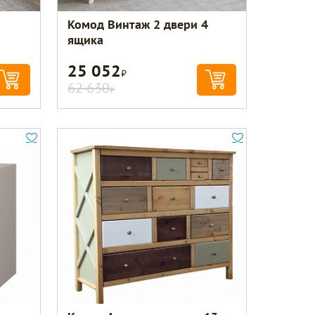
Комод Винтаж 2 двери 4
ящика
25 052
Р
62 630
Р