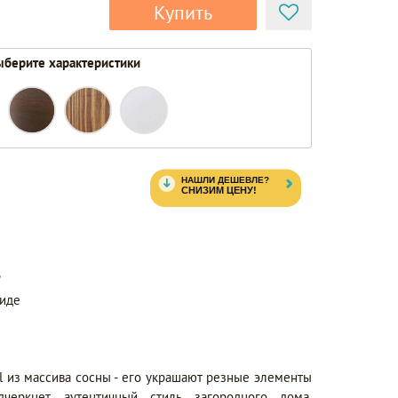
Купить
берите характеристики
ь
виде
l из массива сосны - его украшают резные элементы
дчеркнет аутентичный стиль загородного дома.