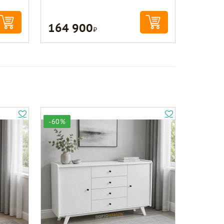
164 900
Р
-60%