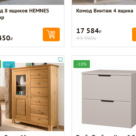
д 8 ящиков HEMNES
Комод Винтаж 4 ящика
ор
17 584
Р
450
Р
43 960
Р
-10%
ХИТ