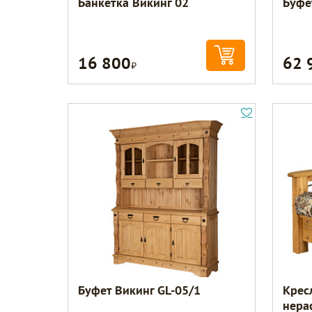
Банкетка Викинг 02
Буфе
16 800
62 
Р
Буфет Викинг GL-05/1
Крес
нера