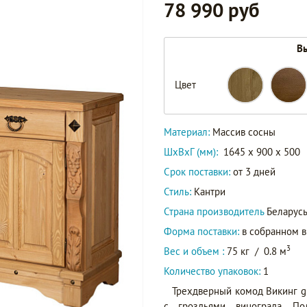
78 990 руб
Вы
Цвет
Материал:
Массив сосны
ШxВxГ (мм):
1645 x 900 x 500
Срок поставки:
от 3 дней
Стиль:
Кантри
Страна производитель
Беларус
Форма поставки:
в собранном 
3
Вес и объем :
75 кг
/
0.8 м
Количество упаковок:
1
Трехдверный комод Викинг g
с гроздьями винограда. По