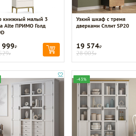
 книжный малый 3
Узкий шкаф с тремя
а Alte ПРИМО Голд
дверками Сплит SP20
9D
 999
19 574
Р
Р
529
28 003
Р
Р
-43%