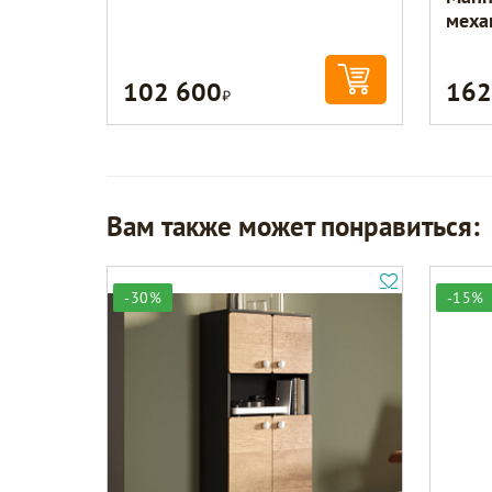
меха
102 600
162
Р
Вам также может понравиться:
-30%
-15%