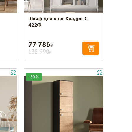
Шкаф для книг Квадро-С
422Ф
77 786
Р
135 990
Р
-30%