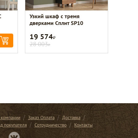
С
Узкий шкаф с тремя
дверками Сплит SP10
19 574
Р
28 003
Р
 компании
Заказ Оплата
Доставка
ид покупателя
Сотрудничество
Контакты
Перейти в нашу группу Вконтакте