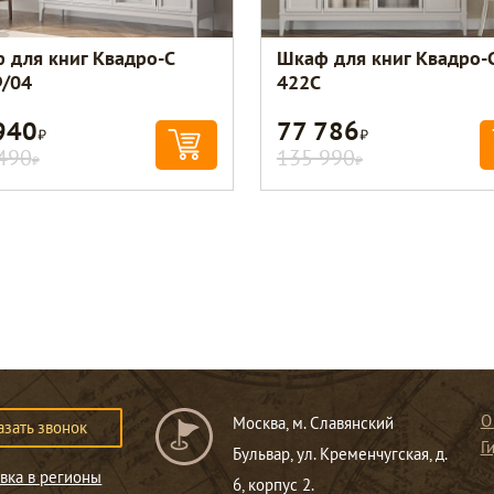
 для книг Квадро-С
Шкаф для книг Квадро-
/04
422С
940
77 786
Р
Р
490
135 990
Р
Р
О
Москва, м. Славянский
азать звонок
Г
Бульвар, ул. Кременчугская, д.
вка в регионы
6, корпус 2.