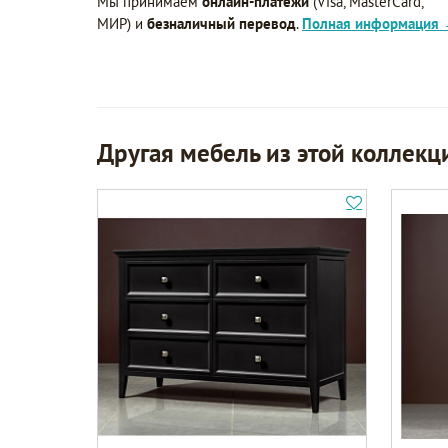
Мы принимаем
онлайн-платежи
(Visa, MasterCard,
МИР) и
безналичный перевод
.
Полная информация
Другая мебель из этой коллекц