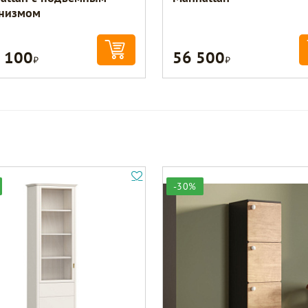
низмом
 100
56 500
Р
Р
-30%