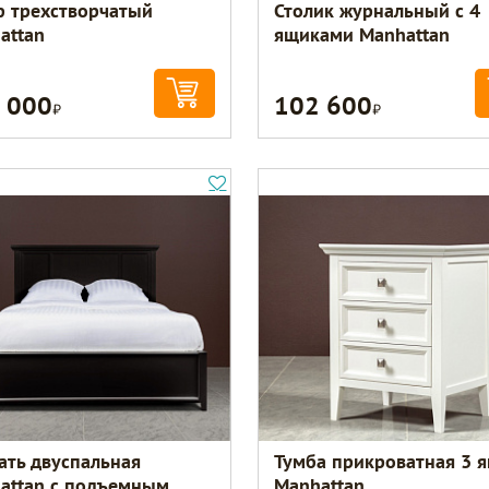
 трехстворчатый
Столик журнальный с 4
attan
ящиками Manhattan
 000
102 600
Р
Р
ать двуспальная
Тумба прикроватная 3 
attan с подъемным
Manhattan