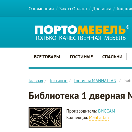
О компании
Заказ Оплата
Доставка
Гид по
Главное меню сайта
ВСЕ ТОВАРЫ
ГОСТИНЫЕ
СПАЛЬНИ
Главная
Гостиные
Гостиная MANHATTAN
Биб
Библиотека 1 дверная 
Производитель:
ВИССАМ
Коллекция:
Manhattan