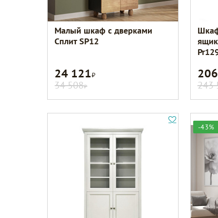
Малый шкаф с дверками
Шкаф
Сплит SP12
ящик
Pr12
24 121
206
Р
34 508
243 
Р
-43%