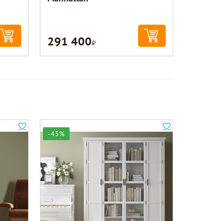
291 400
Р
-43%