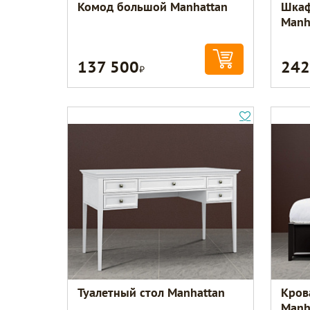
Комод большой Manhattan
Шкаф
Manh
137 500
242
Р
Туалетный стол Manhattan
Кров
Manh