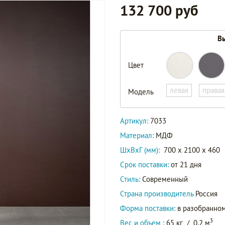
132 700 руб
Вы
Цвет
левая
правая
Модель
Артикул:
7033
Материал:
МДФ
ШxВxГ (мм):
700 x 2100 x 460
Срок поставки:
от 21 дня
Стиль:
Современный
Страна производитель
Россия
Форма поставки:
в разобранном
3
Вес и объем :
65 кг
/
0.2 м