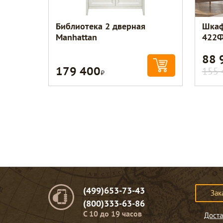
Библиотека 2 дверная
Шкаф
Manhattan
422Ф
88 
179 400
Р
155 
(499)653-73-43
Зак
(800)333-63-86
C 10 до 19 часов
Доста