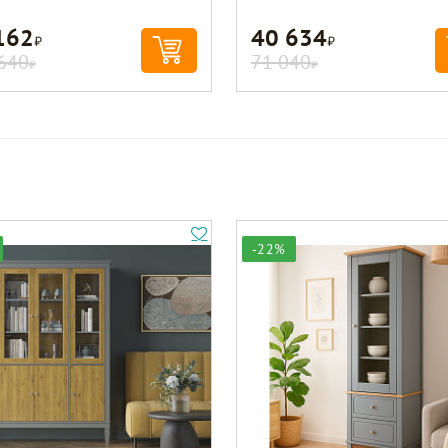
162
40 634
Р
Р
640
71 040
Р
Р
-22%