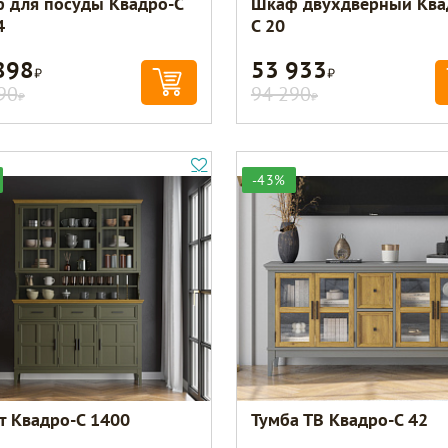
 для посуды Квадро-С
Шкаф двухдверный Ква
4
С 20
898
53 933
Р
Р
90
94 290
Р
Р
-43%
т Квадро-С 1400
Тумба ТВ Квадро-С 42