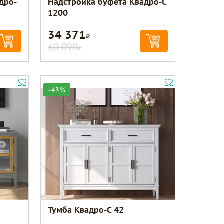
дро-
Надстройка буфета Квадро-С
1200
34 371
Р
60 090
Р
-43%
Тумба Квадро-С 42