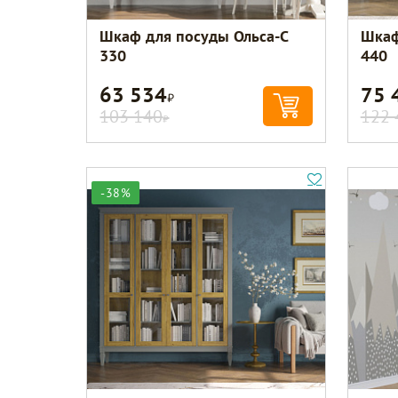
Шкаф для посуды Ольса-С
Шкаф
330
440
63 534
75 
Р
103 140
122 
Р
-38%