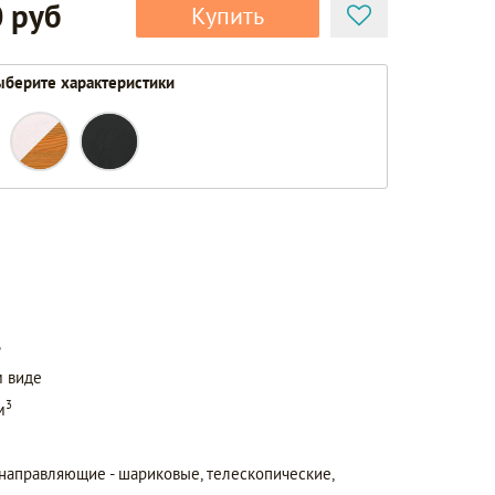
 руб
Купить
берите характеристики
ь
 виде
3
м
, направляющие - шариковые, телескопические,