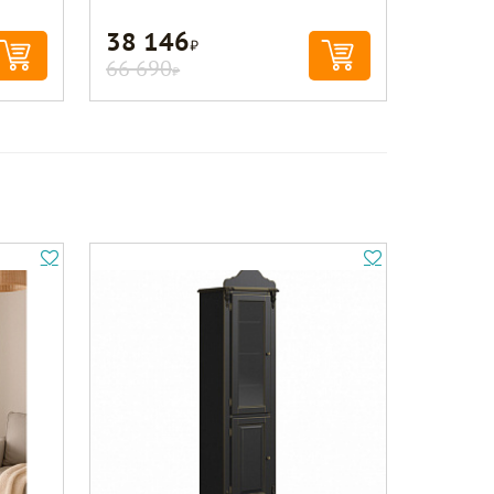
38 146
Р
66 690
Р