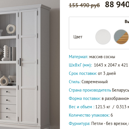
88 940
155 490 руб
Вы
Цвет
Материал:
массив сосны
ШxВxГ (мм):
1643 x 2047 x 421
Срок поставки:
от 3 дней
Стиль:
Современный
Страна производитель
Беларус
Форма поставки:
в разобранном
Вес и объем :
121.5 кг
/
0.313 
Количество упаковок:
6
Фурнитура:
Петли - без врезки