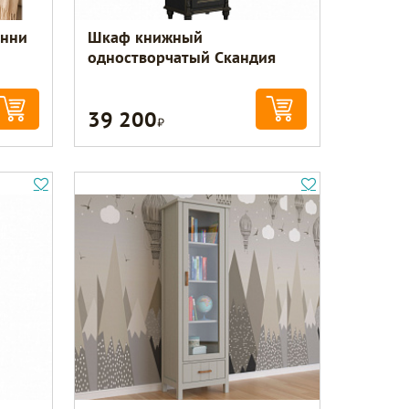
енни
Шкаф книжный
одностворчатый Скандия
39 200
Р