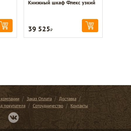
Книжный шкаф Флекс узкий
39 525
Р
 компании
Заказ Оплата
Доставка
ид покупателя
Сотрудничество
Контакты
Перейти в нашу группу Вконтакте