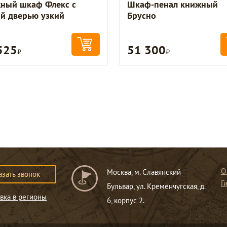
ный шкаф Флекс с
Шкаф-пенал книжный
ой дверью узкий
Брусно
525
51 300
Р
Р
О
Москва, м. Славянский
азать звонок
Г
Бульвар, ул. Кременчугская, д.
вка в регионы
6, корпус 2.