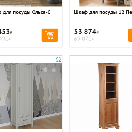
 для посуды Ольса-С
Шкаф для посуды 12 П
453
53 874
Р
Р
490
69 070
Р
Р