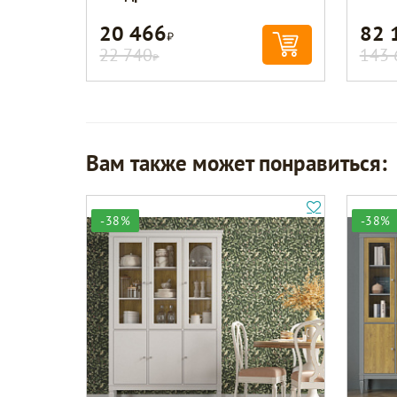
20 466
82 
Р
22 740
143 
Р
Вам также может понравиться:
-38%
-38%