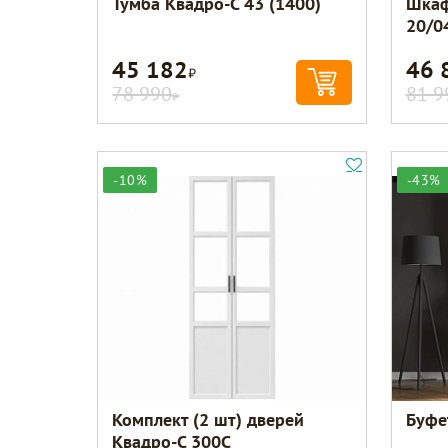
Тумба Квадро-С 43 (1400)
Шкаф
20/0
45 182
46 
Р
78 990
81 9
Р
-10%
-43%
Комплект (2 шт) дверей
Буфе
Квадро-С 300С