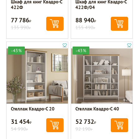
Шкаф для книг Квадро-С
Шкаф для книг Квадро-С
422Ф
422Ф/04
77 786
88 940
Р
Р
135 990
155 490
Р
Р
-43%
-43%
Стеллаж Квадро-С 20
Стеллаж Квадро-С 40
31 454
52 732
Р
Р
54 990
92 190
Р
Р