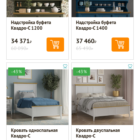
Надстройка буфета
Надстройка буфета
Квадро-С 1200
Квадро-С 1400
34 371
37 460
Р
Р
60 090
65 490
Р
Р
-43%
-43%
Кровать односпальная
Кровать двуспальная
Квадро-С
Квадро-С