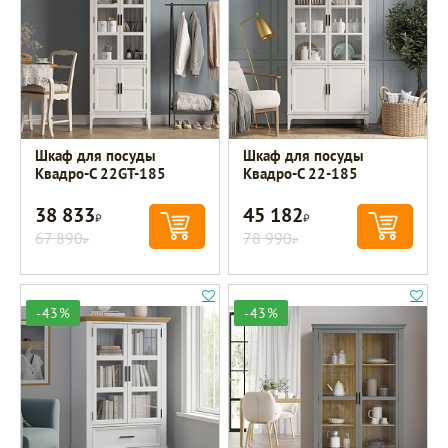
Шкаф для посуды
Шкаф для посуды
Квадро-С 22GT-185
Квадро-С 22-185
38 833
45 182
Р
Р
67 890
78 990
Р
Р
-43%
-43%