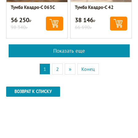
Тумба Квадро-С 063С
Тумба Квадро-С 42
56 250
38 146
Р
Р
98 340
66 690
Р
Р
Показать еще
1
2
»
Конец
ВОЗВРАТ К СПИСКУ