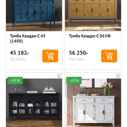
Тумба Квадро-С 43
Тумба Квадро-С 063Ф
(1400)
45 182
56 250
Р
Р
78 990
98 340
Р
Р
-43%
-43%