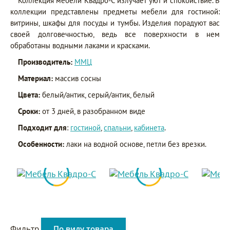
Коллекция мебели Квадро-С излучает уют и спокойствие. В
коллекции представлены предметы мебели для гостиной:
витрины, шкафы для посуды и тумбы. Изделия порадуют вас
своей долговечностью, ведь все поверхности в нем
обработаны водными лаками и красками.
Производитель:
ММЦ
Материал:
массив сосны
Цвета:
белый/антик, серый/антик, белый
Сроки:
от 3 дней, в разобранном виде
Подходит для
:
гостиной
,
спальни
,
кабинета
.
Особенности:
лаки на водной основе, петли без врезки.
Фильтр
По виду товара