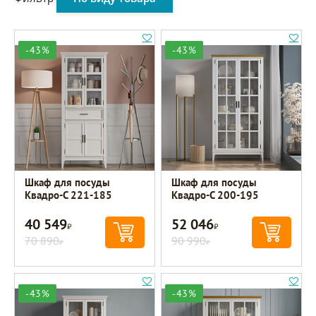
-43%
-43%
Шкаф для посуды
Шкаф для посуды
Квадро-С 221-185
Квадро-С 200-195
40 549
52 046
Р
Р
70 890
90 990
Р
Р
-43%
-43%