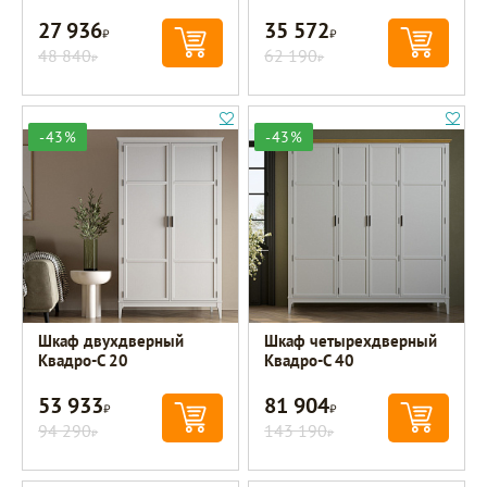
27 936
35 572
Р
Р
48 840
62 190
Р
Р
-43%
-43%
Шкаф двухдверный
Шкаф четырехдверный
Квадро-С 20
Квадро-С 40
53 933
81 904
Р
Р
94 290
143 190
Р
Р