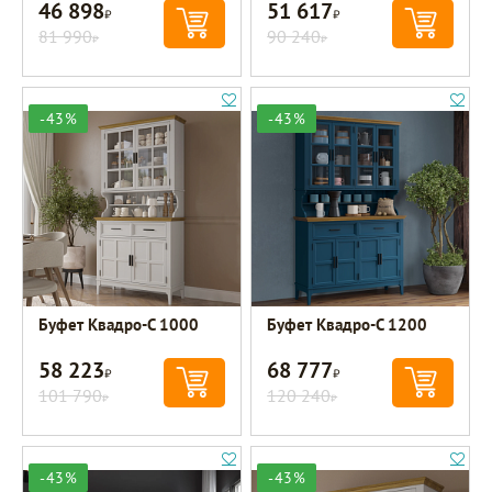
46 898
51 617
Р
Р
81 990
90 240
Р
Р
-43%
-43%
Буфет Квадро-С 1000
Буфет Квадро-С 1200
58 223
68 777
Р
Р
101 790
120 240
Р
Р
-43%
-43%