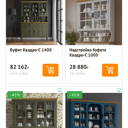
Буфет Квадро-С 1400
Надстройка буфета
Квадро-С 1000
82 162
28 880
Р
Р
143 640
50 490
Р
Р
-43%
-43%