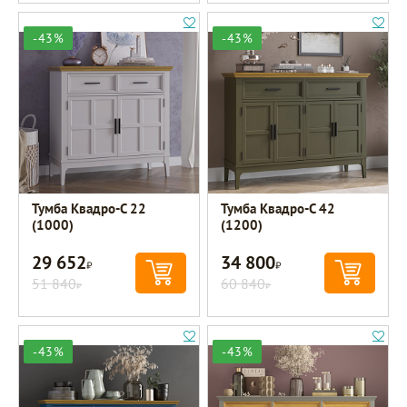
-43%
-43%
Тумба Квадро-С 22
Тумба Квадро-С 42
(1000)
(1200)
29 652
34 800
Р
Р
51 840
60 840
Р
Р
-43%
-43%