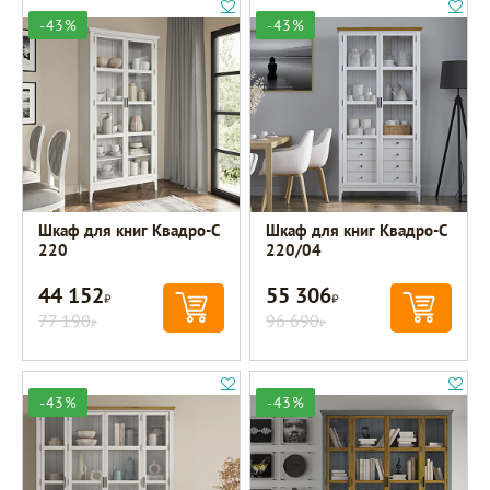
-43%
-43%
Шкаф для книг Квадро-С
Шкаф для книг Квадро-С
220
220/04
44 152
55 306
Р
Р
77 190
96 690
Р
Р
-43%
-43%