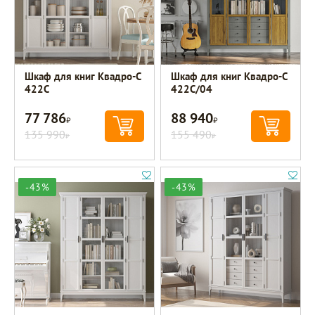
Шкаф для книг Квадро-С
Шкаф для книг Квадро-С
422С
422С/04
77 786
88 940
Р
Р
135 990
155 490
Р
Р
-43%
-43%