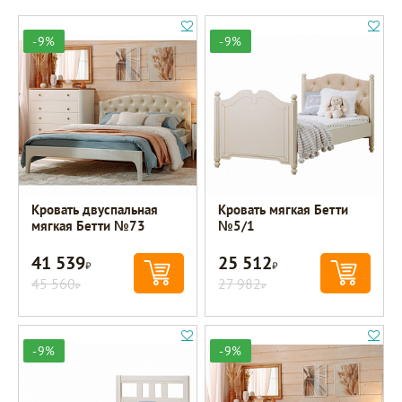
-9%
-9%
Кровать двуспальная
Кровать мягкая Бетти
мягкая Бетти №73
№5/1
41 539
25 512
Р
Р
45 560
27 982
Р
Р
-9%
-9%