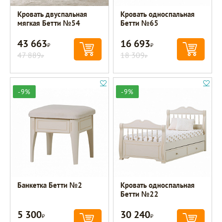
Кровать двуспальная
Кровать односпальная
мягкая Бетти №54
Бетти №65
43 663
16 693
Р
Р
47 889
18 309
Р
Р
-9%
-9%
Банкетка Бетти №2
Кровать односпальная
Бетти №22
5 300
30 240
Р
Р