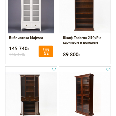
Библиотека Majessa
Шкаф Tadorna 259/Р с
карнизом и цоколем
145 740
Р
89 800
166 370
Р
Р