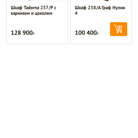
Шкаф Tadorna 257/Р с
Шкаф 258/А Граф Нулин
карнизом и цоколем
4
128 900
100 400
Р
Р