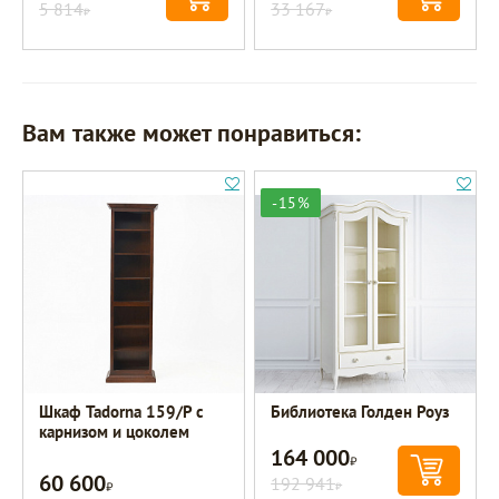
5 814
33 167
Р
Р
Вам также может понравиться:
-15%
Шкаф Tadorna 159/Р с
Библиотека Голден Роуз
карнизом и цоколем
164 000
Р
60 600
Р
192 941
Р