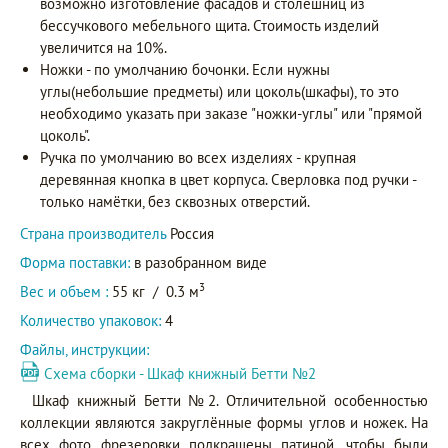
возможно изготовление фасадов и столешниц из
бессучкового мебельного щита. Стоимость изделий
увеличится на 10%.
Ножки - по умолчанию бочонки. Если нужны
углы(небольшие предметы) или цоколь(шкафы), то это
необходимо указать при заказе "ножки-углы" или "прямой
цоколь".
Ручка по умолчанию во всех изделиях - крупная
деревянная кнопка в цвет корпуса. Сверловка под ручки -
только намётки, без сквозных отверстий.
Страна производитель
Россия
Форма поставки:
в разобранном виде
3
Вес и объем :
55 кг
/
0.3 м
Количество упаковок:
4
Файлы, инструкции:
Схема сборки - Шкаф книжный Бетти №2
Шкаф книжный Бетти №2. Отличительной особенностью
коллекции являются закруглённые формы углов и ножек. На
всех фото фрезеровки подкрашены патиной, чтобы были