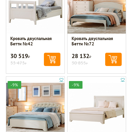
Кровать двуспальная
Кровать двуспальная
Бетти №42
Бетти №72
30 519
28 132
Р
Р
33 473
30 855
Р
Р
-9%
-9%