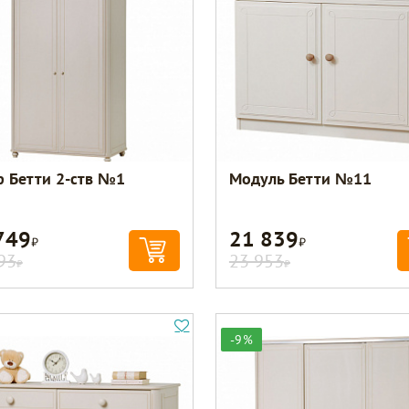
 Бетти 2-ств №1
Модуль Бетти №11
749
21 839
Р
Р
93
23 953
Р
Р
-9%