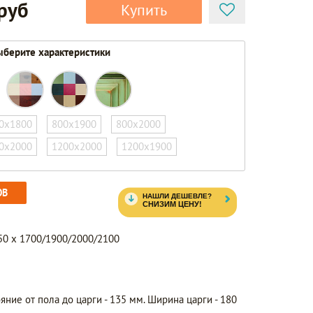
 руб
Купить
берите характеристики
0х1800
800х1900
800х2000
0х2000
1200х2000
1200х1900
ОВ
50 x 1700/1900/2000/2100
яние от пола до царги - 135 мм. Ширина царги - 180