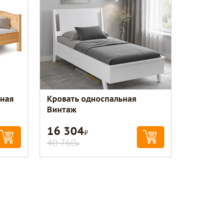
ьная
Кровать односпальная
Винтаж
16 304
Р
40 760
Р