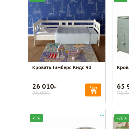
Кровать Тимберс Кидс 90
Кров
26 010
65 
Р
28 900
72 3
Р
-9%
-20%