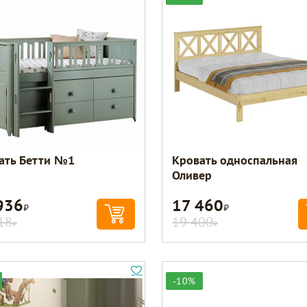
ать Бетти №1
Кровать односпальная
Оливер
936
17 460
Р
Р
18
19 400
Р
Р
-10%