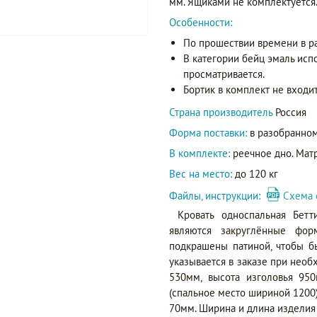
мм. Ящиками не комплектуется
Особенности:
По прошествии времени в р
В категории бейц эмаль исп
просматривается.
Бортик в комплект не входит
Страна производитель
Россия
Форма поставки:
в разобранном
В комплекте:
реечное дно. Матр
Вес на место:
до 120 кг
Файлы, инструкции:
Схема 
Кровать односпальная Бет
являются закруглённые фо
подкрашены патиной, чтобы б
указывается в заказе при необ
530мм, высота изголовья 95
(спальное место шириной 1200)
70мм. Ширина и длина изделия