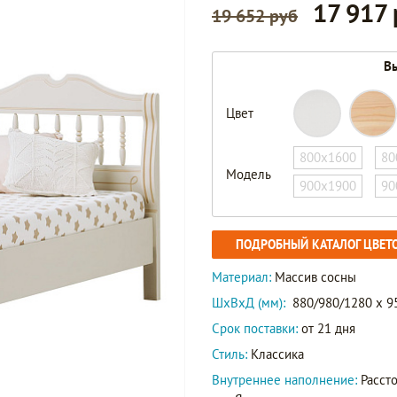
17 917
19 652 руб
Вы
Цвет
800х1600
80
Модель
900х1900
90
ПОДРОБНЫЙ КАТАЛОГ ЦВЕТ
Материал:
Массив сосны
ШxВxД (мм):
880/980/1280 x 9
Срок поставки:
от 21 дня
Стиль:
Классика
Внутреннее наполнение:
Рассто