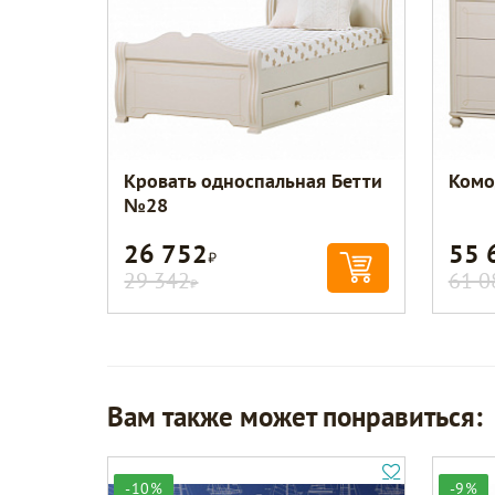
Кровать односпальная Бетти
Комо
№28
26 752
55 
Р
29 342
61 0
Р
Вам также может понравиться:
-10%
-9%