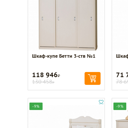
Шкаф-купе Бетти 3-ств №1
Шкаф
118 946
71 
Р
130 458
78 6
Р
-9%
-9%