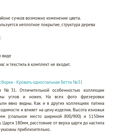
.
айоне сучков возможно изменение цвета.
ользуется неплотное покрытие, структура дерева
.
 виде
ас и текстиль в комплект не входит.
сборки - Кровать односпальная Бетти №31
ти №31. Отличительной особенностью коллекции
рмы углов и ножек. На всех фото фрезеровки
ыли явно видны. Как и в других коллекциях патина
ходимости и влияет на цену изделия. Высота изножья
0мм (спальное место шириной 800/900) и 1150мм
. Царги 180мм, расстояние от верха царги до настила
 указаны приблизительно.