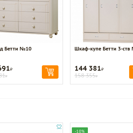
д Бетти №10
Шкаф-купе Бетти 3-ств
691
144 381
Р
Р
81
158 355
Р
Р
-10%