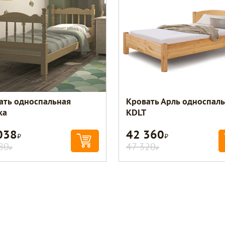
ать односпальная
Кровать Арль односпал
ка
KDLT
038
42 360
Р
Р
80
47 320
Р
Р