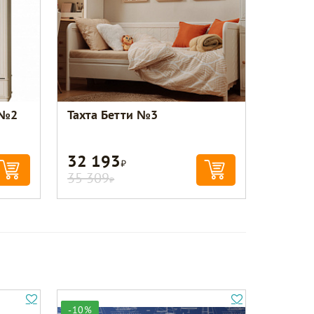
 №2
Тахта Бетти №3
32 193
Р
35 309
Р
-10%