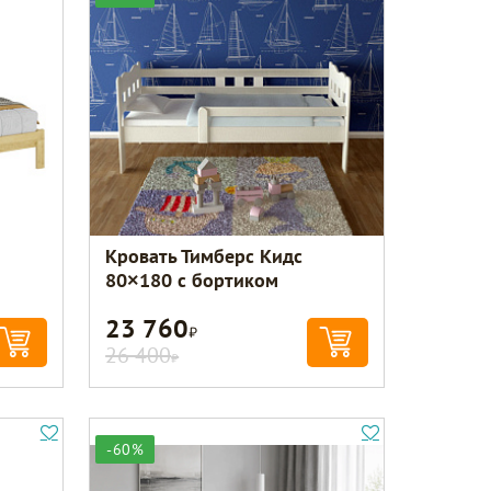
Кровать Тимберс Кидс
80×180 с бортиком
23 760
Р
26 400
Р
-60%