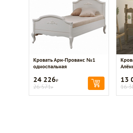
Кровать Ари-Прованс №1
Кров
односпальная
Алён
24 226
13 
Р
26 571
16 3
Р