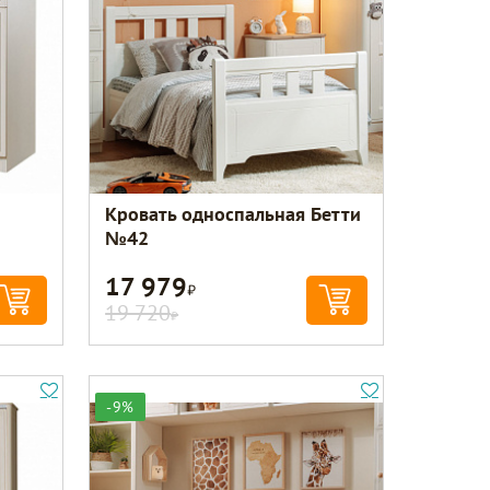
Кровать односпальная Бетти
№42
17 979
Р
19 720
Р
-9%