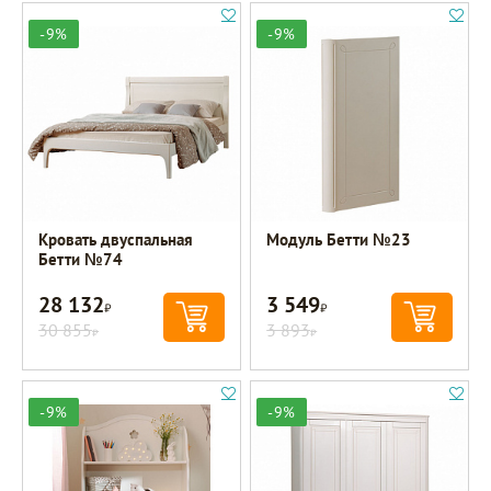
-9%
-9%
Кровать двуспальная
Модуль Бетти №23
Бетти №74
28 132
3 549
Р
Р
30 855
3 893
Р
Р
-9%
-9%