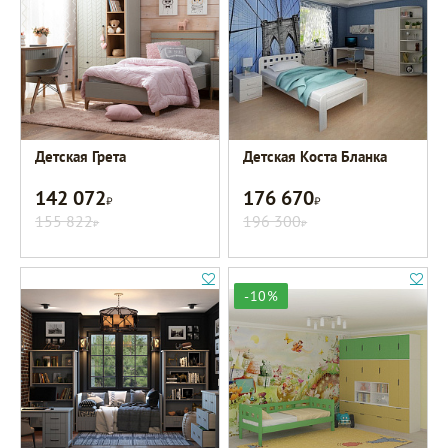
Детская Грета
Детская Коста Бланка
142 072
176 670
Р
Р
155 822
196 300
Р
Р
-10%