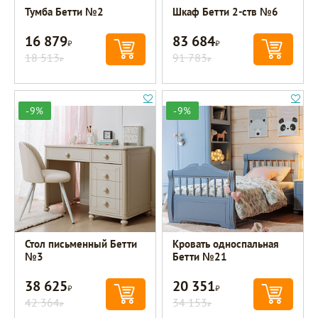
Тумба Бетти №2
Шкаф Бетти 2-ств №6
16 879
83 684
Р
Р
18 513
91 783
Р
Р
-9%
-9%
Стол письменный Бетти
Кровать односпальная
№3
Бетти №21
38 625
20 351
Р
Р
42 364
34 153
Р
Р