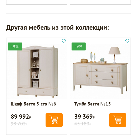
Другая мебель из этой коллекции:
-9%
-9%
Шкаф Бетти 3-ств №6
Тумба Бетти №15
89 992
39 369
Р
Р
98 702
43 180
Р
Р