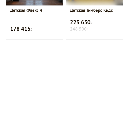
Детская Флекс 4
Детская Тимберс Кидс
223 650
Р
178 415
Р
248 500
Р