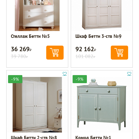
Стеллаж Бетти №5
Шкаф Бетти 3-ств №9
36 269
92 162
Р
Р
39 780
101 082
Р
Р
-9%
-9%
Шкаф Бетти 2-ств №8
Комод Бетти №1