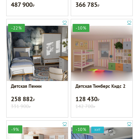
487 900
366 785
Р
Р
-22%
-10%
Детская Пенни
Детская Тимберс Кидс 2
258 882
128 430
Р
Р
331 900
142 700
Р
Р
-9%
-10%
ХИТ