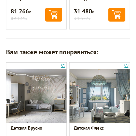
81 266
31 480
Р
Р
89 131
34 527
Р
Р
Вам также может понравиться:
Детская Брусно
Детская Флекс