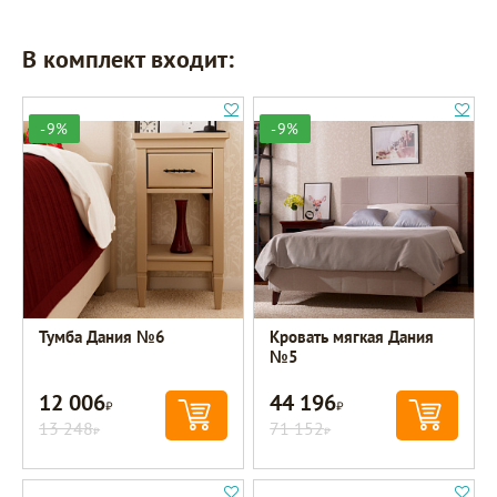
В комплект входит:
-9%
-9%
Тумба Дания №6
Кровать мягкая Дания
№5
12 006
44 196
Р
Р
13 248
71 152
Р
Р