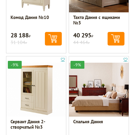
Комод Дания №10
Тахта Дания с ящиками
№3
28 188
40 295
Р
Р
31 104
44 464
Р
Р
-9%
-9%
Сервант Дания 2-
Спальня Дания
створчатый №3