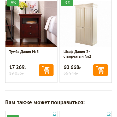
-9%
-9%
Тумба Дания №5
Шкаф Дания 2-
створчатый №2
17 269
60 668
Р
Р
19 056
66 944
Р
Р
Вам также может понравиться: