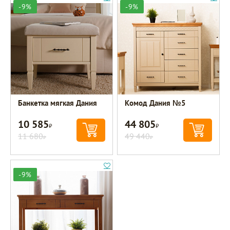
-9%
-9%
Банкетка мягкая Дания
Комод Дания №5
10 585
44 805
Р
Р
11 680
49 440
Р
Р
-9%