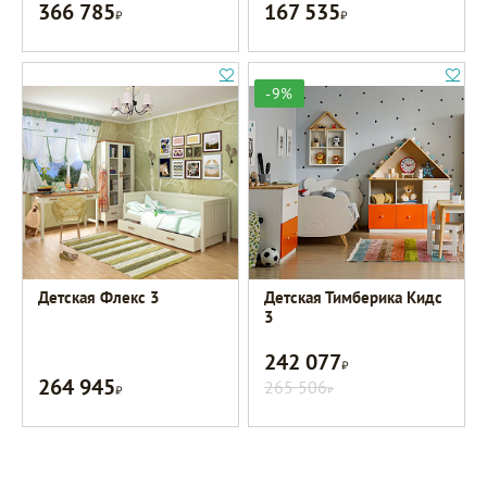
366 785
167 535
Р
Р
-9%
Детская Флекс 3
Детская Тимберика Кидс
3
242 077
Р
264 945
Р
265 506
Р