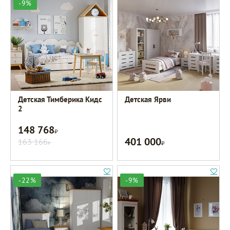
-9%
Детская Тимберика Кидс
Детская Ярви
2
148 768
Р
401 000
163 166
Р
Р
-22%
-9%