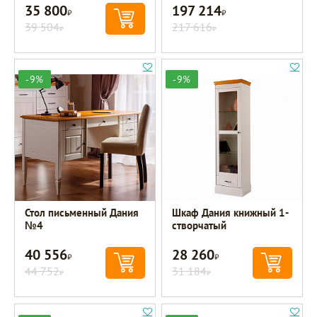
35 800
197 214
Р
Р
39 504
217 616
Р
Р
-9%
-9%
Стол письменный Дания
Шкаф Дания книжный 1-
№4
створчатый
40 556
28 260
Р
Р
44 752
31 184
Р
Р