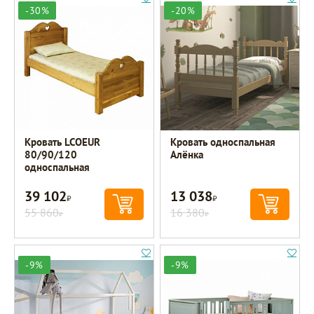
-30%
-20%
Кровать LCOEUR
Кровать односпальная
80/90/120
Алёнка
односпальная
39 102
13 038
Р
Р
55 860
16 380
Р
Р
-9%
-9%