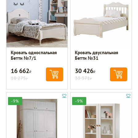
Кровать односпальная
Кровать двуспальная
Бетти №7/1
Бетти №31
16 662
30 426
Р
Р
18 275
33 371
Р
Р
-9%
-9%