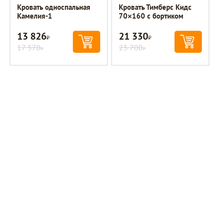
Кровать односпальная
Кровать Тимберс Кидс
Камелия-1
70×160 с бортиком
13 826
21 330
Р
Р
17 370
23 700
Р
Р