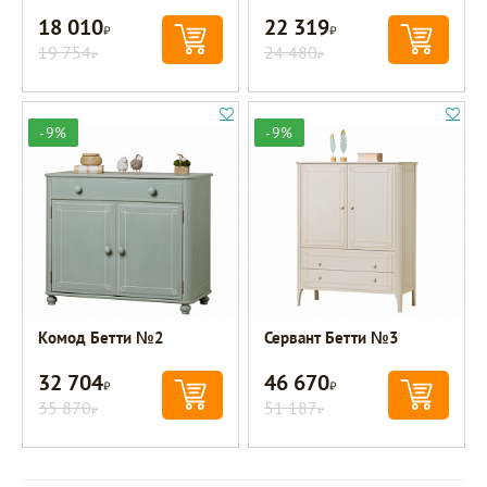
18 010
22 319
Р
Р
19 754
24 480
Р
Р
-9%
-9%
Комод Бетти №2
Сервант Бетти №3
32 704
46 670
Р
Р
35 870
51 187
Р
Р