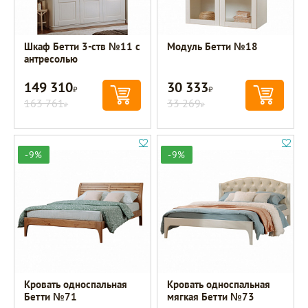
Шкаф Бетти 3-ств №11 с
Модуль Бетти №18
антресолью
149 310
30 333
Р
Р
163 761
33 269
Р
Р
-9%
-9%
Кровать односпальная
Кровать односпальная
Бетти №71
мягкая Бетти №73