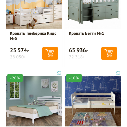
Кровать Тимберика Кидс
Кровать Бетти №1
№5
25 574
65 936
Р
Р
28 050
72 318
Р
Р
-20%
-10%