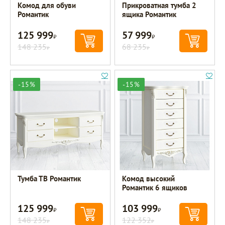
Комод для обуви
Прикроватная тумба 2
Романтик
ящика Романтик
125 999
57 999
Р
Р
148 235
68 235
Р
Р
-15%
-15%
Тумба ТВ Романтик
Комод высокий
Романтик 6 ящиков
125 999
103 999
Р
Р
148 235
122 352
Р
Р