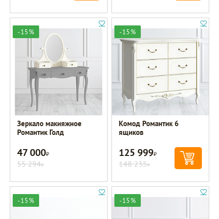
-15%
-15%
Зеркало макияжное
Комод Романтик 6
Романтик Голд
ящиков
47 000
125 999
Р
Р
55 294
148 235
Р
Р
-15%
-15%