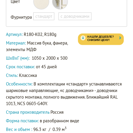
Цвет
R180-
K02
Артикул
стандарт
с доводчиками
Фурнитура
R180g
Артикул:
R180-K02, R180g
Материал:
Массив бука, фанера,
элементы МДФ
ШxВxГ (мм):
1050 x 2000 x 500
Срок поставки:
от 45 дней
Стиль:
Классика
Особенности:
В комплектации «стандарт» устанавливаются
шариковые направляющие, «с доводчиками» - доводчики
скрытого монтажа, полного выдвижения. Ближайший RAL
1013, NCS 0603-G40Y.
Страна производитель
Россия
Форма поставки:
в разобранном виде
3
Вес и объем :
96.3 кг
/
0.39 м