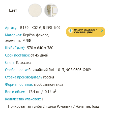
R159L-
Цвет
K02
Артикул
R159L-
Артикул:
R159L-K02-G, R159L-K02
K02-G
Материал:
Берёза, фанера,
элементы МДФ
ШxВxГ (мм):
570 x 640 x 380
Срок поставки:
от 45 дней
Стиль:
Классика
Особенности:
ближайший RAL 1013, NCS 0603-G40Y
Страна производитель
Россия
Форма поставки:
в собранном виде
3
Вес и объем :
12.4 кг
/
0.14 м
Количество упаковок:
1
Прикроватная тумба 2 ящика Романтик / Романтик Голд