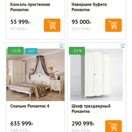
Консоль пристенная
Навершие буфета
Романтик
Романтик
55 999
95 000
Р
Р
65 882
111 764
Р
Р
-15%
-15%
ХИТ
Спальня Романтик 4
Шкаф трехдверный
Романтик
635 999
290 999
Р
Р
748 235
342 352
Р
Р