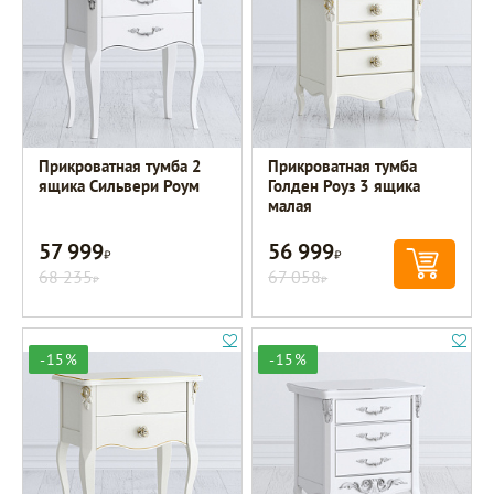
Прикроватная тумба 2
Прикроватная тумба
ящика Сильвери Роум
Голден Роуз 3 ящика
малая
57 999
56 999
Р
Р
68 235
67 058
Р
Р
-15%
-15%