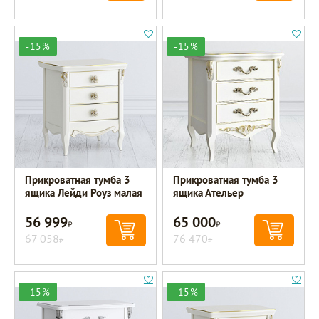
-15%
-15%
Прикроватная тумба 3
Прикроватная тумба 3
ящика Лейди Роуз малая
ящика Ательер
56 999
65 000
Р
Р
67 058
76 470
Р
Р
-15%
-15%