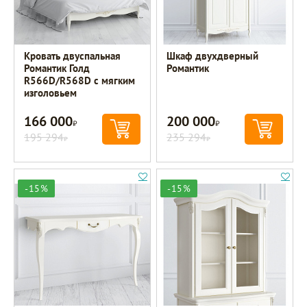
Кровать двуспальная
Шкаф двухдверный
Романтик Голд
Романтик
R566D/R568D с мягким
изголовьем
166 000
200 000
Р
Р
195 294
235 294
Р
Р
-15%
-15%