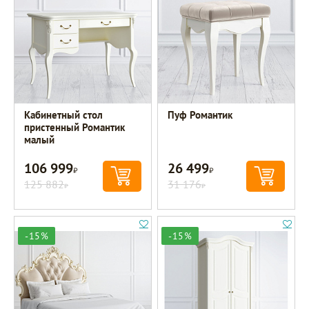
Кабинетный стол
Пуф Романтик
пристенный Романтик
малый
106 999
26 499
Р
Р
125 882
31 176
Р
Р
-15%
-15%