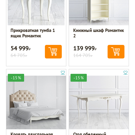
Прикроватная тумба 1
Книжный шкаф Романтик
ящик Романтик
2
54 999
139 999
Р
Р
64 705
164 705
Р
Р
-15%
-15%
Кровать двуспальная
Стол обеденный