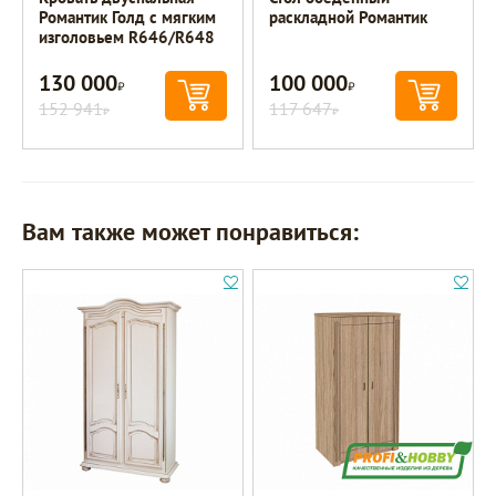
Романтик Голд с мягким
раскладной Романтик
изголовьем R646/R648
130 000
100 000
Р
Р
152 941
117 647
Р
Р
Вам также может понравиться: