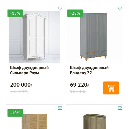
-15%
-28%
Шкаф двухдверный
Шкаф двухдверный
Сильвери Роум
Рандеву 22
200 000
69 220
Р
Р
235 294
96 240
Р
Р
-10%