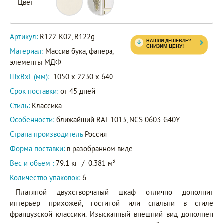
Цвет
R122-
K02
Артикул
R122g
Артикул:
R122-K02, R122g
Материал:
Массив бука, фанера,
элементы МДФ
ШxВxГ (мм):
1050 x 2230 x 640
Срок поставки:
от 45 дней
Стиль:
Классика
Особенности:
ближайший RAL 1013, NCS 0603-G40Y
Страна производитель
Россия
Форма поставки:
в разобранном виде
3
Вес и объем :
79.1 кг
/
0.381 м
Количество упаковок:
6
Платяной двухстворчатый шкаф отлично дополнит
интерьер прихожей, гостиной или спальни в стиле
французской классики. Изысканный внешний вид дополнен