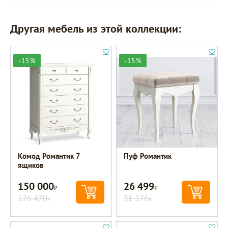
Другая мебель из этой коллекции:
-15%
-15%
Комод Романтик 7
Пуф Романтик
ящиков
150 000
26 499
Р
Р
176 470
31 176
Р
Р