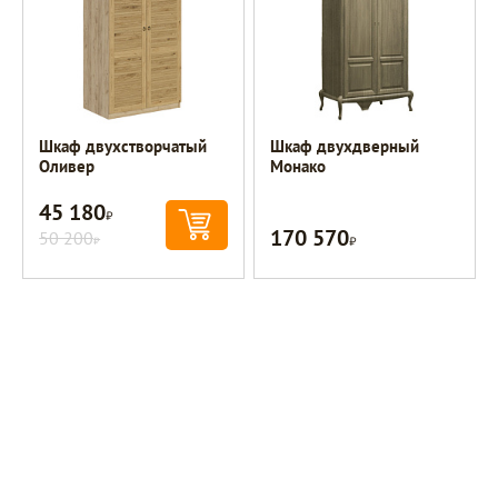
Шкаф двухстворчатый
Шкаф двухдверный
Оливер
Монако
45 180
Р
170 570
50 200
Р
Р