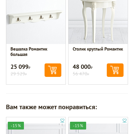
Вешалка Романтик
Столик круглый Романтик
большая
25 099
48 000
Р
Р
29 529
56 470
Р
Р
Вам также может понравиться:
-15%
-15%