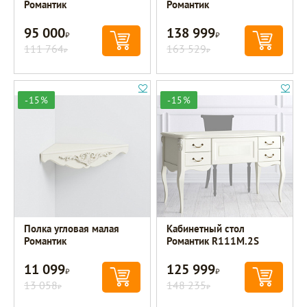
Романтик
Романтик
95 000
138 999
Р
Р
111 764
163 529
Р
Р
-15%
-15%
Полка угловая малая
Кабинетный стол
Романтик
Романтик R111M.2S
11 099
125 999
Р
Р
13 058
148 235
Р
Р