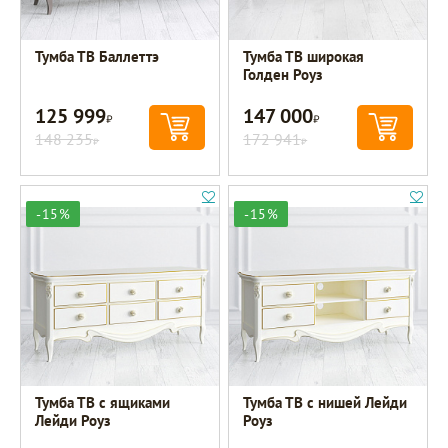
Тумба ТВ Баллеттэ
Тумба ТВ широкая
Голден Роуз
125 999
147 000
Р
Р
148 235
172 941
Р
Р
-15%
-15%
Тумба ТВ с ящиками
Тумба ТВ с нишей Лейди
Лейди Роуз
Роуз