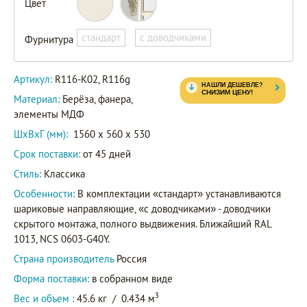
Цвет
R116-
K02
Артикул
стандарт
с доводчиками
Фурнитура
R116g
Артикул:
R116-K02, R116g
Материал:
Берёза, фанера,
элементы МДФ
ШxВxГ (мм):
1560 x 560 x 530
Срок поставки:
от 45 дней
Стиль:
Классика
Особенности:
В комплектации «стандарт» устанавливаются
шариковые направляющие, «с доводчиками» - доводчики
скрытого монтажа, полного выдвижения. Ближайший RAL
1013, NCS 0603-G40Y.
Страна производитель
Россия
Форма поставки:
в собранном виде
3
Вес и объем :
45.6 кг
/
0.434 м