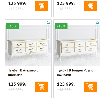
125 999
125 999
Р
Р
148 235
148 235
Р
Р
-15%
-15%
Тумба ТВ Ательер с
Тумба ТВ Голден Роуз с
ящиками
ящиками
125 999
125 999
Р
Р
148 235
148 235
Р
Р