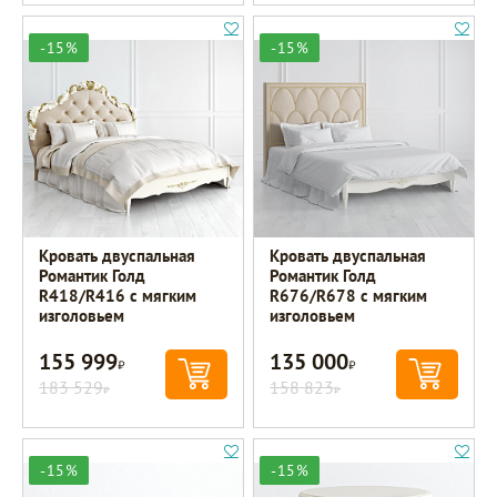
-15%
-15%
Кровать двуспальная
Кровать двуспальная
Романтик Голд
Романтик Голд
R418/R416 с мягким
R676/R678 с мягким
изголовьем
изголовьем
155 999
135 000
Р
Р
183 529
158 823
Р
Р
-15%
-15%