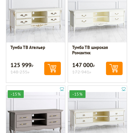
Тумба ТВ Ательер
Тумба ТВ широкая
Романтик
125 999
147 000
Р
Р
148 235
172 941
Р
Р
-15%
-15%