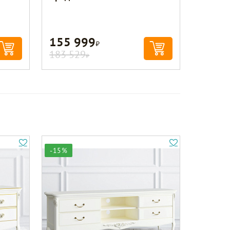
155 999
Р
183 529
Р
-15%