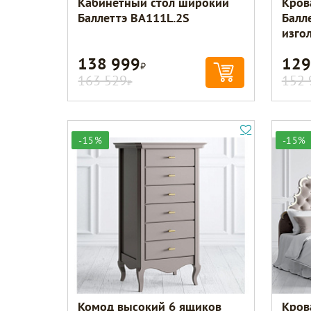
Кабинетный стол широкий
Кров
Баллеттэ BA111L.2S
Балл
изго
138 999
129
Р
163 529
152 
Р
-15%
-15%
Комод высокий 6 ящиков
Кров