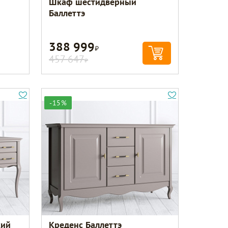
Шкаф шестидверный
Баллеттэ
388 999
Р
457 647
Р
-15%
кий
Креденс Баллеттэ