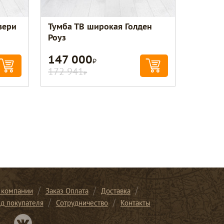
вери
Тумба ТВ широкая Голден
Роуз
147 000
Р
172 941
Р
 компании
Заказ Оплата
Доставка
ид покупателя
Сотрудничество
Контакты
Перейти в нашу группу Вконтакте