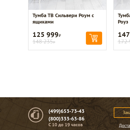
Тумба ТВ Сильвери Роум с
Тумб
ящиками
Роуз
125 999
147
Р
148 235
172 
Р
(499)653-73-43
Зак
(800)333-63-86
C 10 до 19 часов
Доста