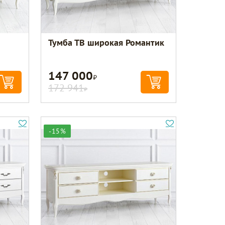
Тумба ТВ широкая Романтик
147 000
Р
172 941
Р
-15%