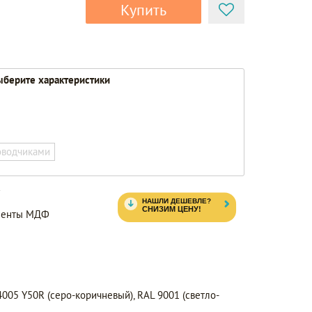
Купить
берите характеристики
оводчиками
7
ементы МДФ
05 Y50R (серо-коричневый), RAL 9001 (светло-