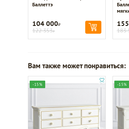
Баллеттэ
Балл
мягк
104 000
155
Р
122 353
183 
Р
Вам также может понравиться:
-15%
-15%