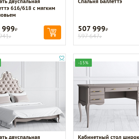
ать двуспальная
Спальня Баллеттэ
еттэ 616/618 с мягким
ловьем
 999
507 999
Р
Р
941
597 647
Р
Р
-15%
ать двуспальная
Кабинетный стол широ