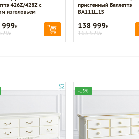
еттэ 426Z/428Z с
пристенный Баллеттэ
им изголовьем
BA111L.1S
 999
138 999
Р
Р
529
163 529
Р
Р
-15%