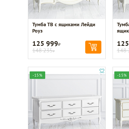
Тумба ТВ с ящиками Лейди
Тумб
Роуз
ящик
125 999
125
Р
148 235
148 
Р
-15%
-15%