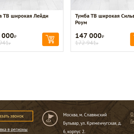
а ТВ широкая Лейди
Тумба ТВ широкая Силь
Роум
 000
147 000
Р
Р
941
172 941
Р
Р
О
Москва, м. Славянский
азать звонок
Г
Бульвар, ул. Кременчугская, д.
вка в регионы
6, корпус 2.