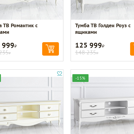
а ТВ Романтик с
Тумба ТВ Голден Роуз с
ами
ящиками
 999
125 999
Р
Р
235
148 235
Р
Р
-15%