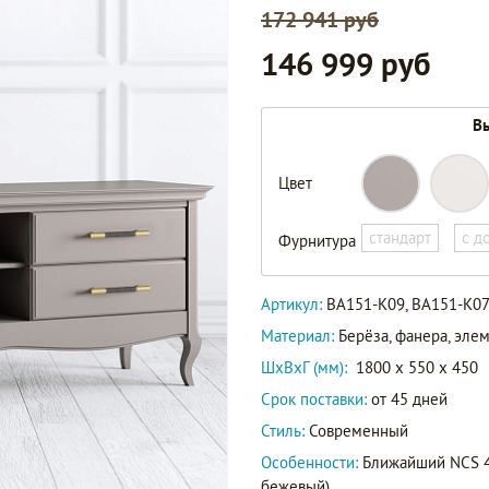
172 941 руб
146 999 руб
Вы
BA151-
Цвет
K09
Артикул
BA151-
стандарт
с д
Фурнитура
K07
Артикул:
BA151-K09, BA151-K0
Материал:
Берёза, фанера, эл
ШxВxГ (мм):
1800 x 550 x 450
Срок поставки:
от 45 дней
Стиль:
Современный
Особенности:
Ближайший NCS 40
бежевый).