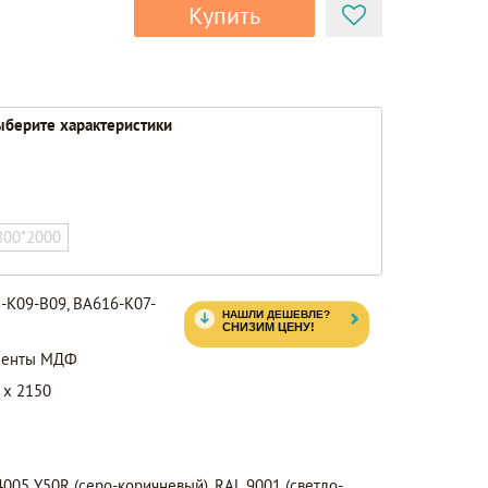
Купить
берите характеристики
800*2000
-K09-B09, BA616-K07-
ементы МДФ
 x 2150
05 Y50R (серо-коричневый), RAL 9001 (светло-