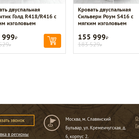
ать двуспальная
Кровать двуспальная
нтик Голд R418/R416 с
Сильвери Роум S416 с
им изголовьем
мягким изголовьем
 999
155 999
Р
Р
529
183 529
Р
Р
О
Москва, м. Славянский
азать звонок
Г
Бульвар, ул. Кременчугская, д.
вка в регионы
6, корпус 2.