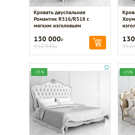
Кровать двуспальная
Кров
Романтик R516/R518 с
Хоум
мягким изголовьем
изго
130 000
130
Р
152 941
152 
Р
-15%
-15%