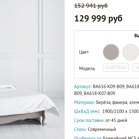
152 941 руб
129 999 руб
Вы
Цвет
1600*2000
1
Модель
Артикул:
BA616-K09-B09, BA618
B09, BA618-K07-B09
Материал:
Берёза, фанера, эл
ШxВxД (мм):
1900/2100 x 1500
Срок поставки:
от 45 дней
Стиль:
Современный
Особенности:
Ближайший NCS 40