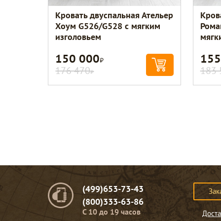
Кровать двуспальная Ательер
Кров
Хоум G526/G528 с мягким
Рома
изголовьем
мягк
150 000
155
Р
176 470
183 
Р
(499)653-73-43
Зак
(800)333-63-86
C 10 до 19 часов
Доста