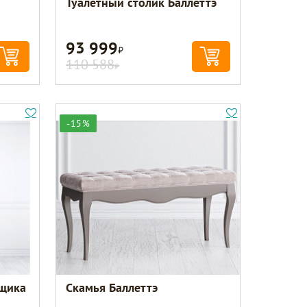
Туалетный столик Баллеттэ
93 999
Р
110 588
Р
-15%
ящика
Скамья Баллеттэ