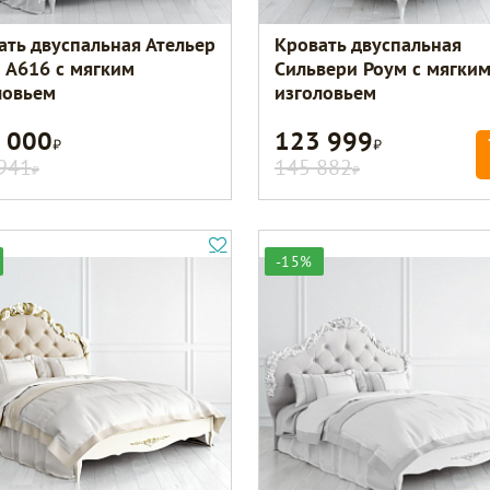
ать двуспальная Ательер
Кровать двуспальная
 A616 с мягким
Сильвери Роум с мягки
ловьем
изголовьем
 000
123 999
Р
Р
941
145 882
Р
Р
-15%