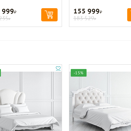
 999
155 999
Р
Р
235
183 529
Р
Р
-15%