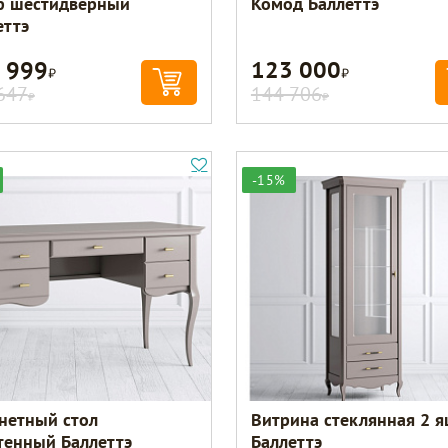
 шестидверный
Комод Баллеттэ
еттэ
 999
123 000
Р
Р
647
144 706
Р
Р
-15%
нетный стол
Витрина стеклянная 2 
тенный Баллеттэ
Баллеттэ