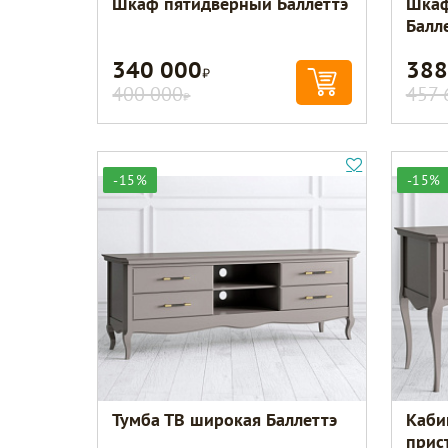
Шкаф пятидверный Баллеттэ
Шкаф
Балл
340 000
388
Р
400 000
457 
Р
-15%
-15%
Тумба ТВ широкая Баллеттэ
Каби
прис