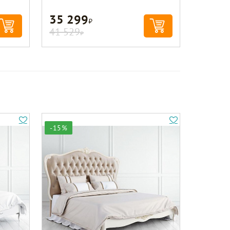
35 299
Р
41 529
Р
-15%