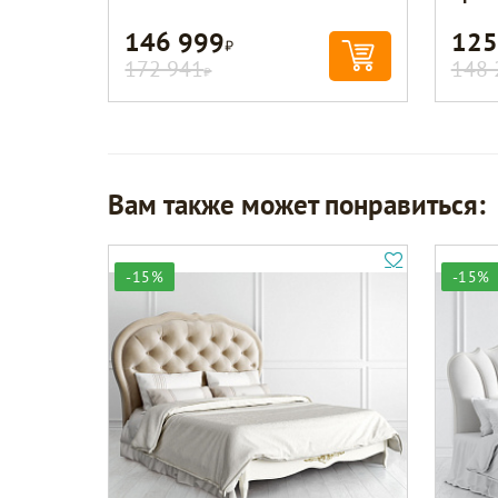
146 999
125
Р
172 941
148 
Р
Вам также может понравиться:
-15%
-15%