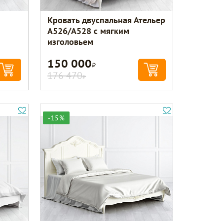
Кровать двуспальная Ательер
м
A526/A528 с мягким
изголовьем
150 000
Р
176 470
Р
-15%