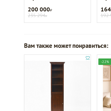
200 000
164
Р
235 294
192 
Р
Вам также может понравиться:
-22%