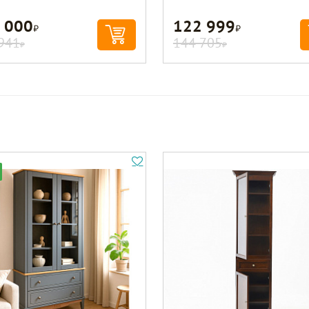
 000
122 999
Р
Р
941
144 705
Р
Р