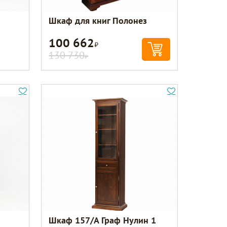
Шкаф для книг Полонез
100 662
Р
130 730
Р
Шкаф 157/А Граф Нулин 1