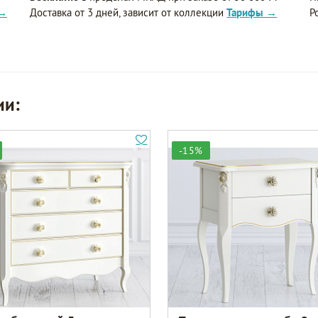
 →
Доставка от 3 дней, зависит от коллекции
Тарифы →
Р
ии:
-15%