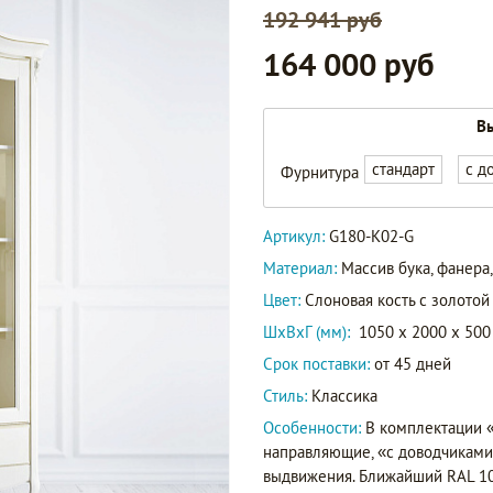
192 941 руб
164 000 руб
Вы
стандарт
с д
Фурнитура
Артикул:
G180-K02-G
Материал:
Массив бука, фанер
Цвет:
Слоновая кость с золотой
ШxВxГ (мм):
1050 x 2000 x 500
Срок поставки:
от 45 дней
Стиль:
Классика
Особенности:
В комплектации 
направляющие, «с доводчиками»
выдвижения. Ближайший RAL 10