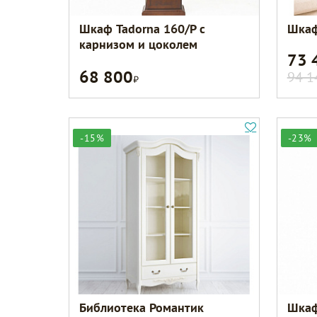
Шкаф Tadorna 160/Р с
Шкаф
карнизом и цоколем
73 
68 800
Р
94 1
-15%
-23%
Библиотека Романтик
Шкаф