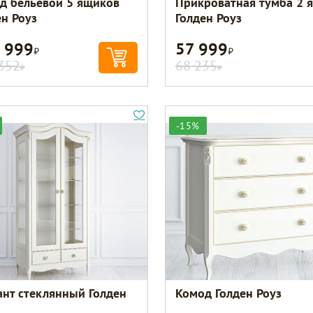
д бельевой 5 ящиков
Прикроватная тумба 2 
ен Роуз
Голден Роуз
 999
57 999
Р
Р
352
68 235
Р
Р
-15%
ант стеклянный Голден
Комод Голден Роуз