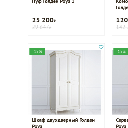
Пуф Голден Роуз 3
Комо
Голд
25 200
120
Р
29 647
142 
Р
-15%
-15%
Шкаф двухдверный Голден
Серв
Роуз
Роуз