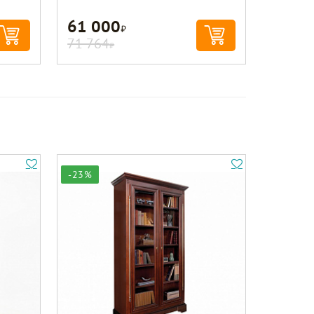
61 000
Р
71 764
Р
-23%