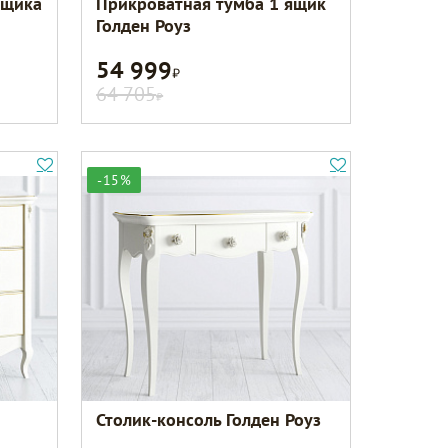
ящика
Прикроватная тумба 1 ящик
Голден Роуз
54 999
Р
64 705
Р
-15%
Столик-консоль Голден Роуз