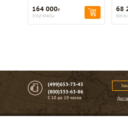
164 000
68 
Р
192 941
88 6
Р
(499)653-73-43
Зак
(800)333-63-86
C 10 до 19 часов
Доста
© Портомебель. 2009-2026 год.
Мебель из массива дерева
.
Представленная на сайте информация
не являет