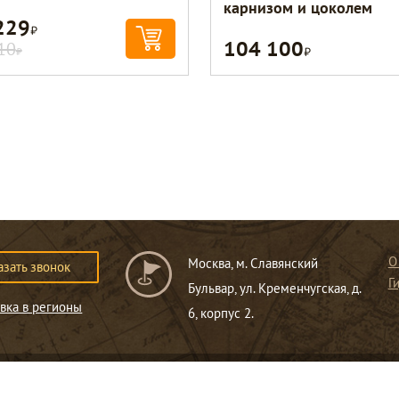
карнизом и цоколем
229
Р
104 100
Р
10
Р
О
Москва, м. Славянский
азать звонок
Г
Бульвар, ул. Кременчугская, д.
вка в регионы
6, корпус 2.
ся публичной офертой
.