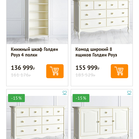
Книжный шкаф Голден
Комод широкий 8
Роуз 4 полки
ящиков Голден Роуз
136 999
155 999
Р
Р
161 176
183 529
Р
Р
-15%
-15%