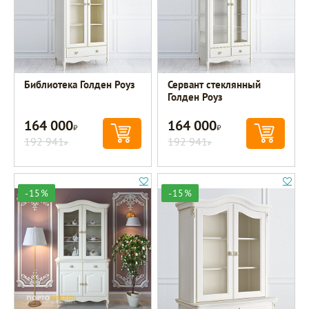
Библиотека Голден Роуз
Сервант стеклянный
Голден Роуз
164 000
164 000
Р
Р
192 941
192 941
Р
Р
-15%
-15%