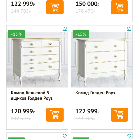
122 999
150 000
Р
Р
144 705
176 470
Р
Р
-15%
-15%
Комод бельевой 5
Комод Голден Роуз
ящиков Голден Роуз
120 999
122 999
Р
Р
142 352
144 705
Р
Р