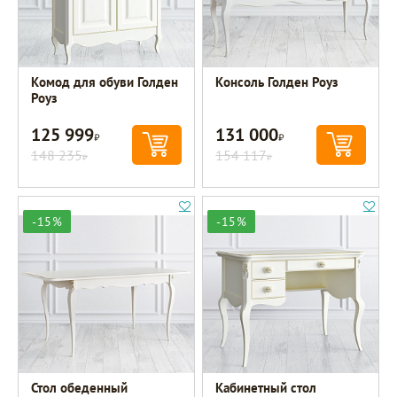
Комод для обуви Голден
Консоль Голден Роуз
Роуз
125 999
131 000
Р
Р
148 235
154 117
Р
Р
-15%
-15%
Стол обеденный
Кабинетный стол