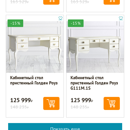
163 529
163 529
Р
Р
-15%
-15%
Кабинетный стол
Кабинетный стол
пристенный Голден Роуз
пристенный Голден Роуз
G111M.1S
125 999
125 999
Р
Р
148 235
148 235
Р
Р
Показать еще