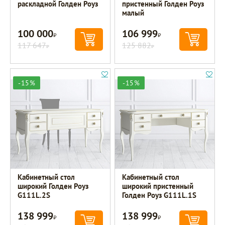
раскладной Голден Роуз
пристенный Голден Роуз
малый
100 000
106 999
Р
Р
117 647
125 882
Р
Р
-15%
-15%
Кабинетный стол
Кабинетный стол
широкий Голден Роуз
широкий пристенный
G111L.2S
Голден Роуз G111L.1S
138 999
138 999
Р
Р