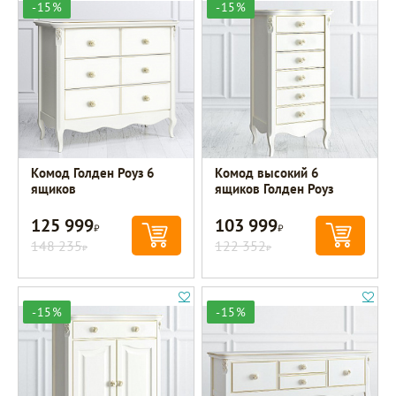
-15%
-15%
Комод Голден Роуз 6
Комод высокий 6
ящиков
ящиков Голден Роуз
125 999
103 999
Р
Р
148 235
122 352
Р
Р
-15%
-15%