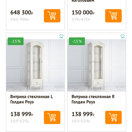
изголовьем
648 300
150 000
Р
Р
762 706
176 470
Р
Р
-15%
-15%
Витрина стеклянная L
Витрина стеклянная R
Голден Роуз
Голден Роуз
138 999
138 999
Р
Р
163 529
163 529
Р
Р