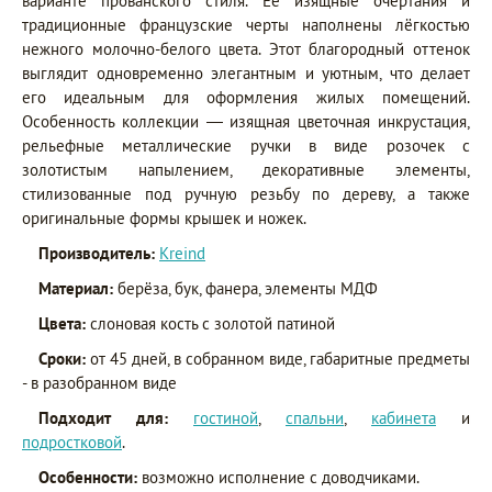
варианте прованского стиля. Её изящные очертания и
традиционные французские черты наполнены лёгкостью
нежного молочно-белого цвета. Этот благородный оттенок
выглядит одновременно элегантным и уютным, что делает
его идеальным для оформления жилых помещений.
Особенность коллекции — изящная цветочная инкрустация,
рельефные металлические ручки в виде розочек с
золотистым напылением, декоративные элементы,
стилизованные под ручную резьбу по дереву, а также
оригинальные формы крышек и ножек.
Производитель:
Kreind
Материал:
берёза, бук, фанера, элементы МДФ
Цвета:
слоновая кость с золотой патиной
Сроки:
от 45 дней, в собранном виде, габаритные предметы
- в разобранном виде
Подходит для:
гостиной
,
спальни
,
кабинета
и
подростковой
.
Особенности:
возможно исполнение с доводчиками.