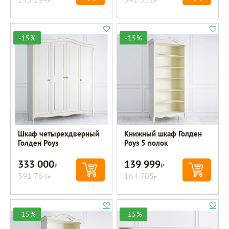
-15%
-15%
Шкаф четырехдверный
Книжный шкаф Голден
Голден Роуз
Роуз 5 полок
333 000
139 999
Р
Р
391 764
164 705
Р
Р
-15%
-15%