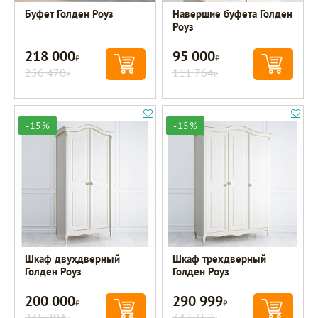
Буфет Голден Роуз
Навершие буфета Голден
Роуз
218 000
95 000
Р
Р
256 470
111 764
Р
Р
-15%
-15%
Шкаф двухдверный
Шкаф трехдверный
Голден Роуз
Голден Роуз
200 000
290 999
Р
Р
235 294
342 352
Р
Р