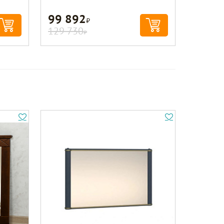
99 892
Р
129 730
Р