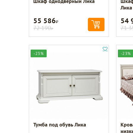
Шкаф однодверный Лика
Шкаф
Лика
55 586
54 
Р
72 190
71 3
Р
-23%
-23%
Тумба под обувь Лика
Кров
низк