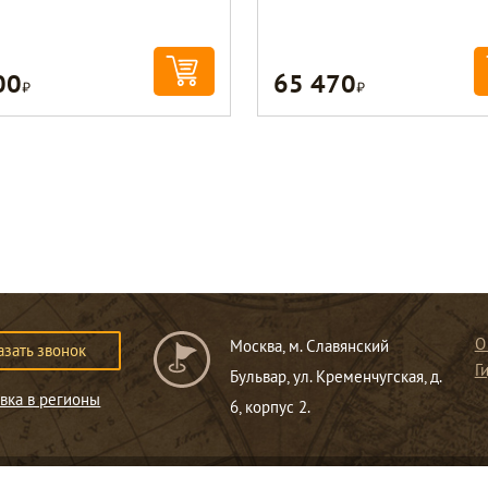
00
65 470
Р
Р
О
Москва, м. Славянский
азать звонок
Г
Бульвар, ул. Кременчугская, д.
вка в регионы
6, корпус 2.