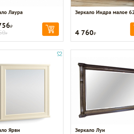
ало Лаура
Зеркало Индра малое 6
756
Р
4 760
Р
50
Р
ало Ярви
Зеркало Луи