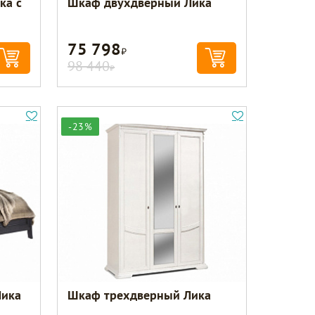
ка с
Шкаф двухдверный Лика
75 798
Р
98 440
Р
-23%
Лика
Шкаф трехдверный Лика