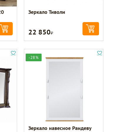
20
Зеркало Тиволи
22 850
Р
-28%
Зеркало навесное Рандеву