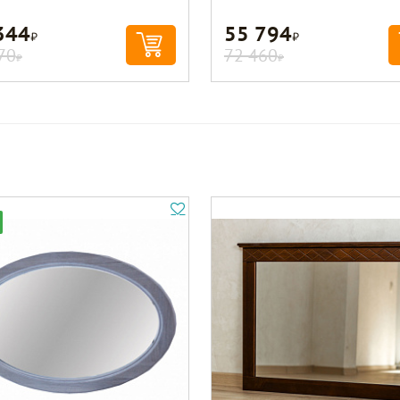
344
55 794
Р
Р
70
72 460
Р
Р