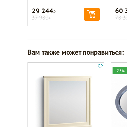
29 244
60 
Р
37 980
78 3
Р
Вам также может понравиться:
-23%