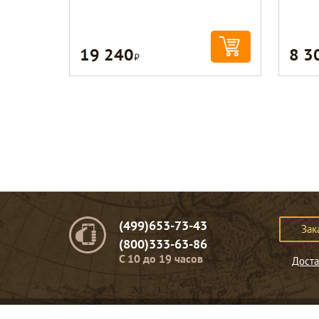
19 240
8 3
Р
(499)653-73-43
Зак
(800)333-63-86
C 10 до 19 часов
Доста
© Портомебель. 2009-2026 год.
Мебель из массива дерева
.