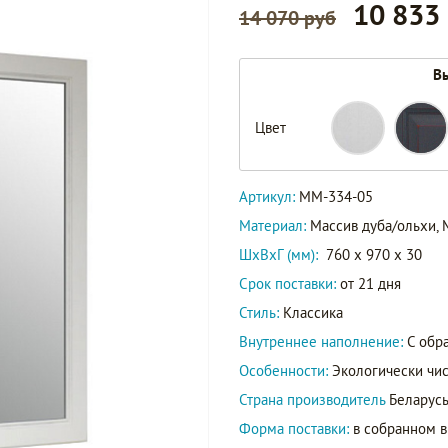
10 833
14 070 руб
Вы
Цвет
Артикул:
ММ-334-05
Материал:
Массив дуба/ольхи,
ШxВxГ (мм):
760 x 970 x 30
Срок поставки:
от 21 дня
Стиль:
Классика
Внутреннее наполнение:
С обр
Особенности:
Экологически чис
Страна производитель
Беларус
Форма поставки:
в собранном 