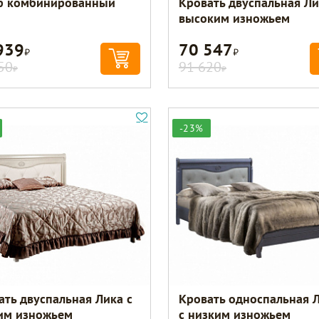
 комбинированный
Кровать двуспальная Ли
высоким изножьем
939
70 547
Р
Р
50
91 620
Р
Р
-23%
ать двуспальная Лика с
Кровать односпальная 
им изножьем
с низким изножьем