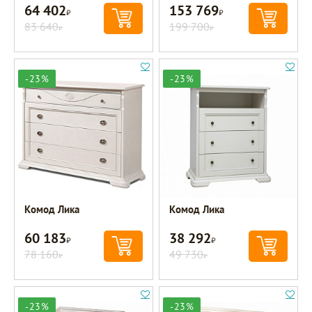
64 402
153 769
Р
Р
83 640
199 700
Р
Р
-23%
-23%
Комод Лика
Комод Лика
60 183
38 292
Р
Р
78 160
49 730
Р
Р
-23%
-23%