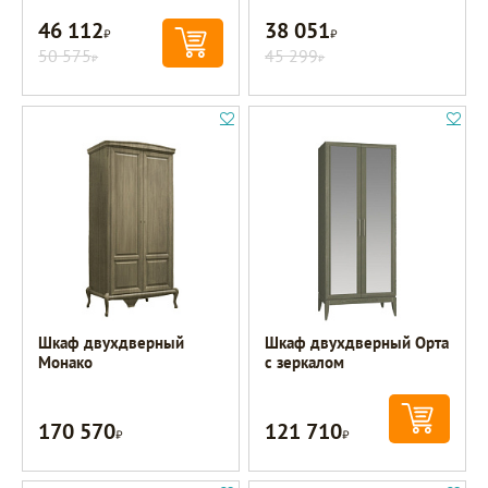
46 112
38 051
Р
Р
50 575
45 299
Р
Р
Шкаф двухдверный
Шкаф двухдверный Орта
Монако
с зеркалом
170 570
121 710
Р
Р