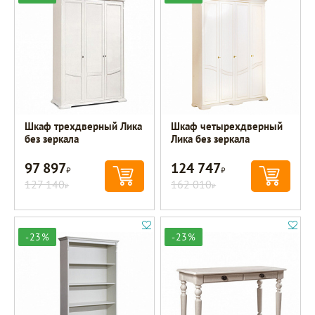
Шкаф трехдверный Лика
Шкаф четырехдверный
без зеркала
Лика без зеркала
97 897
124 747
Р
Р
127 140
162 010
Р
Р
-23%
-23%