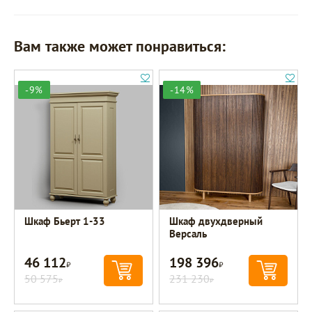
Вам также может понравиться:
-9%
-14%
Шкаф Бьерт 1-33
Шкаф двухдверный
Версаль
46 112
198 396
Р
Р
50 575
231 230
Р
Р