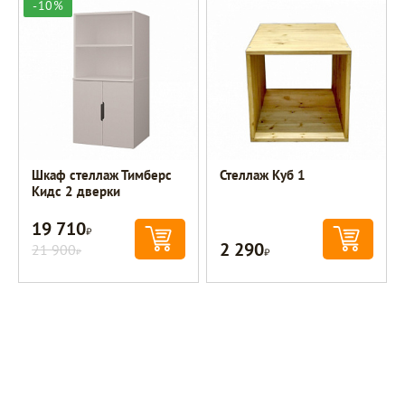
-10%
Шкаф стеллаж Тимберс
Стеллаж Куб 1
Кидс 2 дверки
19 710
Р
2 290
21 900
Р
Р