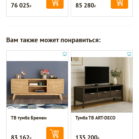
76 025
85 280
Р
Р
Вам также может понравиться:
ТВ тумба Бремен
Тумба ТВ ART-DECO
83 162
135 200
Р
Р