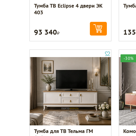
Тумба ТВ Eclipse 4 двери ЭК
Тумб
403
93 340
135
Р
-30%
Тумба для ТВ Тельма ГМ
Комо