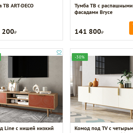
а ТВ ART-DECO
Тумба ТВ с распашными
фасадами Bryce
 200
141 800
Р
Р
-30%
д Line с нишей низкий
Комод под TV с четырь