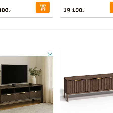
800
19 100
Р
Р