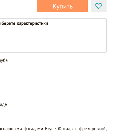
Купить
берите характеристики
дуба
виде
аспашными фасадами Bryce. Фасады с фрезеровкой,