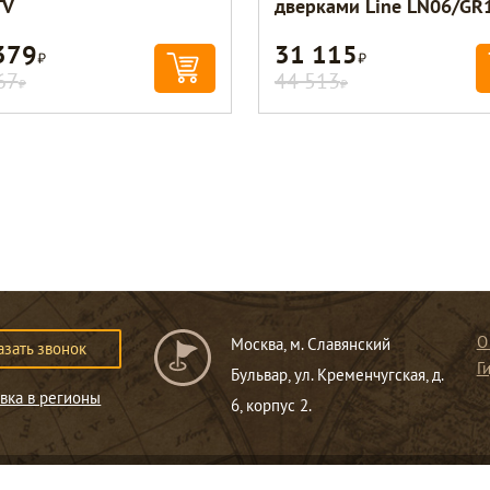
TV
дверками Line LN06/GR
379
31 115
Р
Р
67
44 513
Р
Р
О
Москва, м. Славянский
азать звонок
Г
Бульвар, ул. Кременчугская, д.
вка в регионы
6, корпус 2.