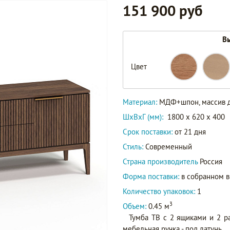
151 900 руб
Вы
Цвет
21022.01
Артикул
21022.02
Материал:
МДФ+шпон, массив 
ШxВxГ (мм):
1800 x 620 x 400
Срок поставки:
от 21 дня
Стиль:
Современный
Страна производитель
Россия
Форма поставки:
в собранном 
Количество упаковок:
1
3
Объем:
0.45 м
Тумба ТВ с 2 ящиками и 2 р
мебельная ручка - под латунь.