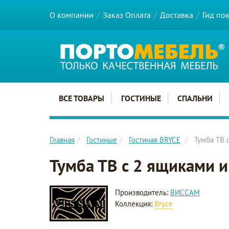
О компании
Заказ Оплата
Доставка
Гид по
Главное меню сайта
ВСЕ ТОВАРЫ
ГОСТИНЫЕ
СПАЛЬНИ
Главная
Гостиные
Гостиная BRYCE
Тумба ТВ 
Тумба ТВ с 2 ящиками 
Производитель:
ВИССАМ
Коллекция:
Bryce