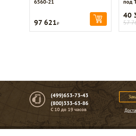
6560-21
под 
40 
97 621
Р
57 7
(499)653-73-43
Зак
(800)333-63-86
C 10 до 19 часов
Доста
© Портомебель. 2009-2026 год.
Мебель из массива дерева
.