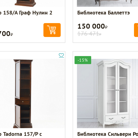
 158/А Граф Нулин 2
Библиотека Баллеттэ
150 000
Р
700
Р
176 471
Р
-15%
 Tadorna 157/Р с
Библиотека Сильвери Р