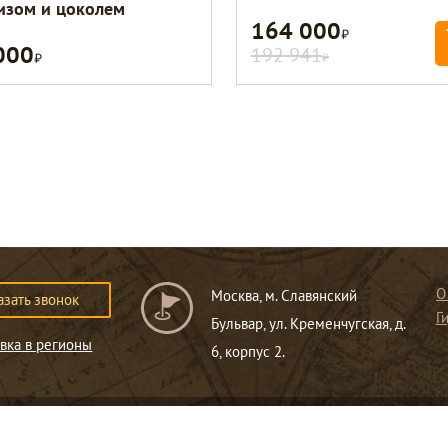
изом и цоколем
164 000
Р
000
Р
192 941
Р
О
Москва, м. Славянский
азать звонок
Г
Бульвар, ул. Кременчугская, д.
вка в регионы
6, корпус 2.
ся публичной офертой
.