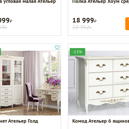
а угловая малая Ательер
Полка Ательер Хоум ср
099
18 999
Р
Р
58
22 352
Р
Р
-15%
нет Ательер Голд
Комод Ательер 6 ящико