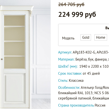
264 705 руб
224 999 руб
APg183-
Вы
K02-G
Gold
Home
Модель
APs183-
Артикул
K04-S
Артикул:
APg183-K02-G, APs183
AG183-
Материал:
Берёза, бук, фанера
K02-G
ШxВxГ (мм):
1940 x 2200 x 510
Срок поставки:
от 45 дней
Стиль:
Классика
Особенности:
Ательер Голд/Rose
ближайший RAL 1013; NCS S 060
серебряной патиной, ближайши
Страна производитель
Россия