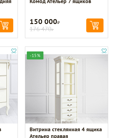
едняя
Комод Ательер 7 ящиков
150 000
Р
176 470
Р
-15%
в
Витрина стеклянная 4 ящика
Ательер правая