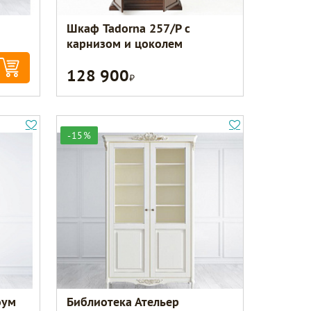
Шкаф Tadorna 257/Р с
карнизом и цоколем
128 900
Р
-15%
оум
Библиотека Ательер