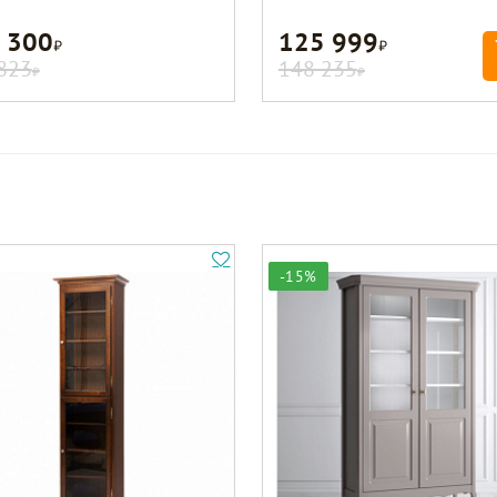
 300
125 999
Р
Р
823
148 235
Р
Р
-15%