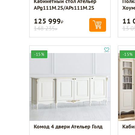
Кабинетный стол Ательер
Полк
APg111M.2S/APs111M.2S
Хоум
125 999
11 
Р
148 235
13 0
Р
-15%
-15%
Комод 4 двери Ательер Голд
Каби