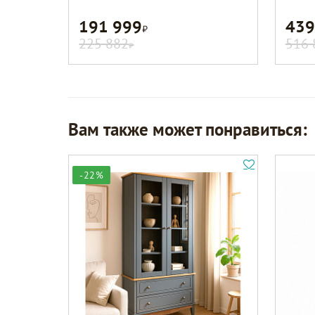
191 999
439
Р
225 882
516 
Р
Вам также может понравиться:
-22%