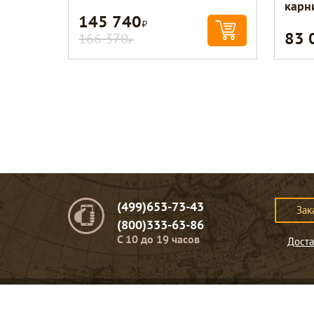
карн
145 740
Р
83 
166 370
Р
(499)653-73-43
Зак
(800)333-63-86
C 10 до 19 часов
Доста
© Портомебель. 2009-2026 год.
Мебель из массива дерева
.
Представленная на сайте информация
не являет