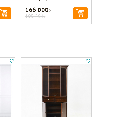
166 000
Р
195 294
Р