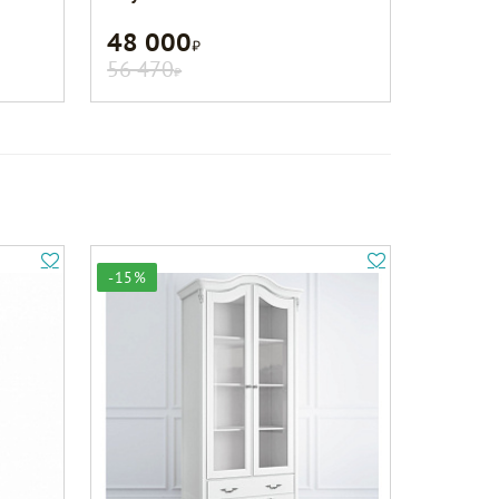
48 000
Р
56 470
Р
-15%