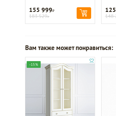
155 999
125
Р
183 529
148 
Р
Вам также может понравиться:
-15%