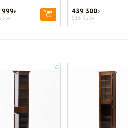
 999
439 300
Р
Р
235
516 823
Р
Р