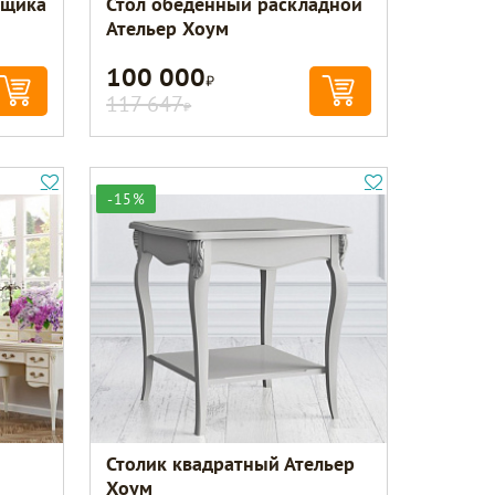
ящика
Стол обеденный раскладной
Ательер Хоум
100 000
Р
117 647
Р
-15%
Столик квадратный Ательер
Хоум