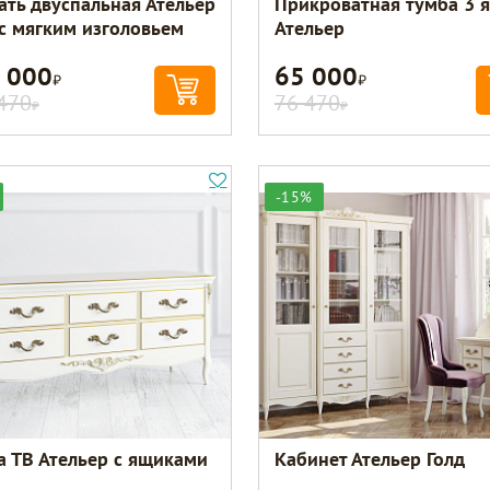
ать двуспальная Ательер
Прикроватная тумба 3 
 с мягким изголовьем
Ательер
 000
65 000
Р
Р
470
76 470
Р
Р
-15%
а ТВ Ательер с ящиками
Кабинет Ательер Голд