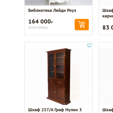
Библиотека Лейди Роуз
Шкаф
карн
164 000
Р
83 
192 941
Р
Шкаф 257/А Граф Нулин 3
Шкаф