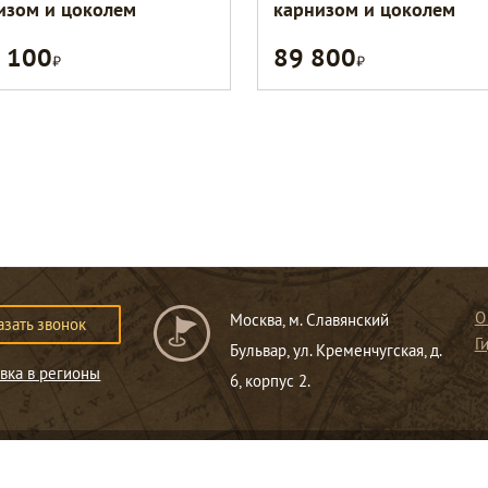
изом и цоколем
карнизом и цоколем
 100
89 800
Р
Р
О
Москва, м. Славянский
азать звонок
Г
Бульвар, ул. Кременчугская, д.
вка в регионы
6, корпус 2.
ся публичной офертой
.