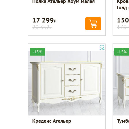
Полка Ательер Хоум малая
Кров
Голд
17 299
150
Р
20 352
176 
Р
-15%
-15%
Креденс Ательер
Тумб