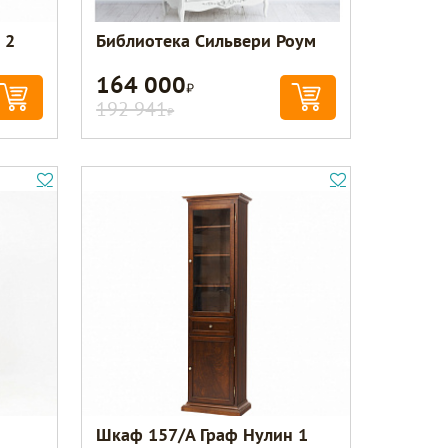
 2
Библиотека Сильвери Роум
164 000
Р
192 941
Р
Шкаф 157/А Граф Нулин 1