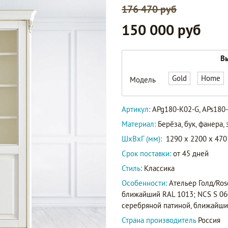
176 470 руб
150 000 руб
APg180-
Вы
K02-G
Gold
Home
Модель
APs180-
Артикул
K04-S
Артикул:
APg180-K02-G, APs180
AG180-
Материал:
Берёза, бук, фанера
K02-G
ШxВxГ (мм):
1290 x 2200 x 470
Срок поставки:
от 45 дней
Стиль:
Классика
Особенности:
Ательер Голд/Rose
ближайший RAL 1013; NCS S 060
серебряной патиной, ближайши
Страна производитель
Россия