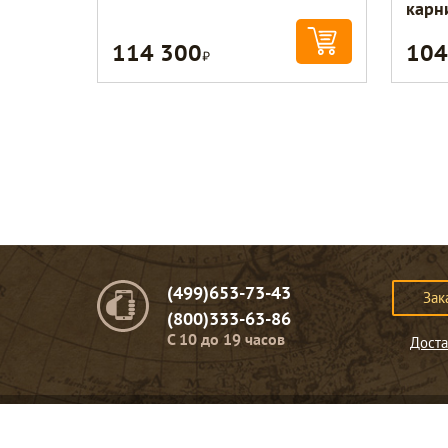
карн
114 300
104
Р
(499)653-73-43
Зак
(800)333-63-86
C 10 до 19 часов
Доста
© Портомебель. 2009-2026 год.
Мебель из массива дерева
.
Представленная на сайте информация
не являет