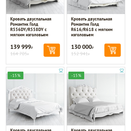
Кровать двуспальная
Кровать двуспальная
Романтик Голд
Романтик Голд
R556DY/R558DY с
R616/R618 с мягким
мягким изголовьем
изголовьем
139 999
130 000
Р
Р
164 705
152 941
Р
Р
-15%
-15%
Кровать двуспальная
Кровать двуспальная