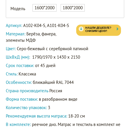
A102-
1600*2000
1800*2000
Модель
K04-S
Артикул
A101-
Артикул:
A102-K04-S, A101-K04-S
K04-S
Материал:
Берёза, фанера,
элементы МДФ
Цвет:
Серо-бежевый с серебряной патиной
ШxВxД (мм):
1790/1970 x 1430 x 2150
Срок поставки:
от 45 дней
Стиль:
Классика
Особенности:
ближайший RAL 7044
Страна производитель
Россия
Форма поставки:
в разобранном виде
Количество упаковок:
3
Рекомендуемая высота матраса:
18-20 см
В комплекте:
реечное дно. Матрас и текстиль в комплект не