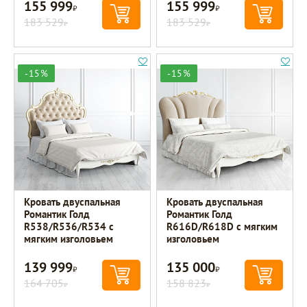
155 999
155 999
Р
Р
183 529
183 529
Р
Р
-15%
-15%
Кровать двуспальная
Кровать двуспальная
Романтик Голд
Романтик Голд
R538/R536/R534 с
R616D/R618D с мягким
мягким изголовьем
изголовьем
139 999
135 000
Р
Р
164 705
158 823
Р
Р