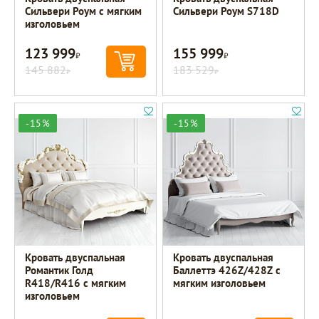
Сильвери Роум с мягким
Сильвери Роум S718D
изголовьем
123 999
155 999
Р
Р
145 882
183 529
Р
Р
-15%
-15%
Кровать двуспальная
Кровать двуспальная
Романтик Голд
Баллеттэ 426Z/428Z с
R418/R416 с мягким
мягким изголовьем
изголовьем