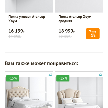
Полка угловая Ательер
Полка Ательер Хоум
Хоум
средняя
16 199
18 999
Р
Р
19 058
22 352
Р
Р
Вам также может понравиться:
-15%
-15%