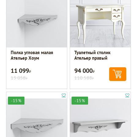
Полка угловая малая
Туалетный столик
Ательер Хоум
Ательер правый
11 099
94 000
Р
Р
13 058
110 588
Р
Р
-15%
-15%