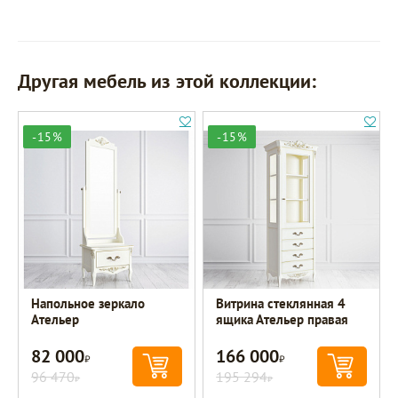
Другая мебель из этой коллекции:
-15%
-15%
Напольное зеркало
Витрина стеклянная 4
Ательер
ящика Ательер правая
82 000
166 000
Р
Р
96 470
195 294
Р
Р