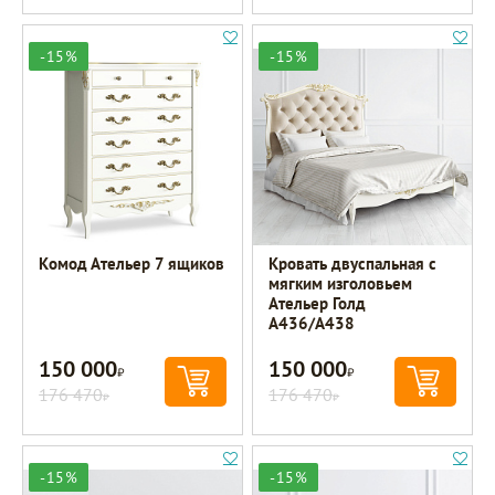
-15%
-15%
Комод Ательер 7 ящиков
Кровать двуспальная с
мягким изголовьем
Ательер Голд
A436/A438
150 000
150 000
Р
Р
176 470
176 470
Р
Р
-15%
-15%