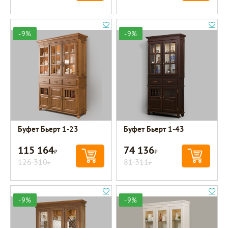
-9%
-9%
Буфет Бьерт 1-23
Буфет Бьерт 1-43
115 164
74 136
Р
Р
126 310
81 311
Р
Р
-9%
-9%