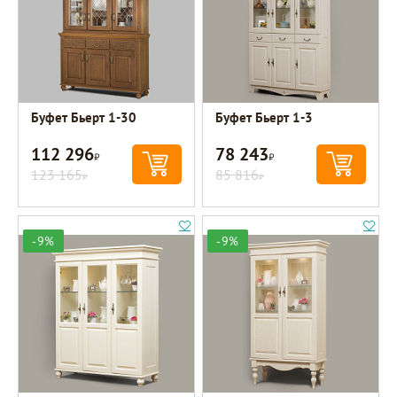
Буфет Бьерт 1-30
Буфет Бьерт 1-3
112 296
78 243
Р
Р
123 165
85 816
Р
Р
-9%
-9%