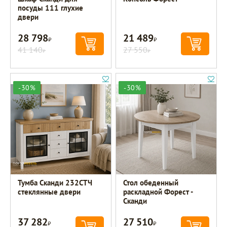
посуды 111 глухие
двери
28 798
21 489
Р
Р
41 140
27 550
Р
Р
-30%
-30%
Тумба Сканди 232СТЧ
Стол обеденный
стеклянные двери
раскладной Форест -
Сканди
37 282
27 510
Р
Р