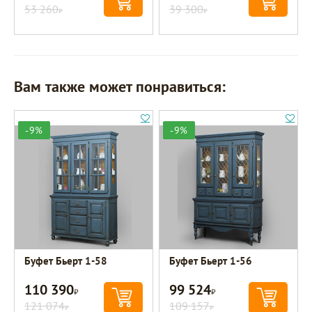
53 260
39 300
Р
Р
Вам также может понравиться:
-9%
-9%
Буфет Бьерт 1-58
Буфет Бьерт 1-56
110 390
99 524
Р
Р
121 074
109 157
Р
Р