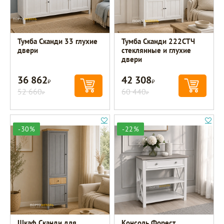
Тумба Сканди 33 глухие
Тумба Сканди 222СТЧ
двери
стеклянные и глухие
двери
36 862
42 308
Р
Р
52 660
60 440
Р
Р
-30%
-22%
Шкаф Сканди для
Консоль Форест