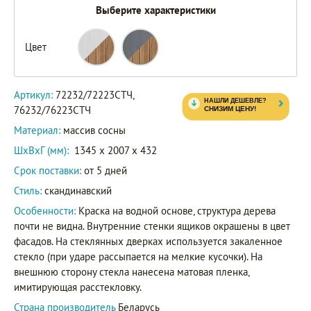
Выберите характеристики
Цвет
72232/72223СТЧ
Артикул
76232/76223СТЧ
Артикул:
72232/72223СТЧ,
76232/76223СТЧ
Материал:
массив сосны
ШxВxГ (мм):
1345 x 2007 x 432
Срок поставки:
от 5 дней
Стиль:
скандинавский
Особенности:
Краска на водной основе, структура дерева
почти не видна. Внутренние стенки ящиков окрашены в цвет
фасадов. На стеклянных дверках используется закаленное
стекло (при ударе рассыпается на мелкие кусочки). На
внешнюю сторону стекла нанесена матовая пленка,
имитирующая расстекловку.
Страна производитель
Беларусь