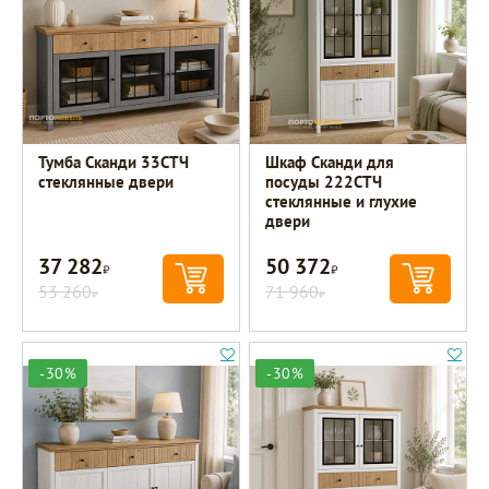
Тумба Сканди 33СТЧ
Шкаф Сканди для
стеклянные двери
посуды 222СТЧ
стеклянные и глухие
двери
37 282
50 372
Р
Р
53 260
71 960
Р
Р
-30%
-30%