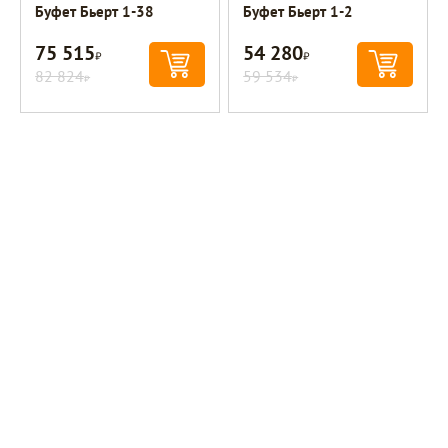
Буфет Бьерт 1-38
Буфет Бьерт 1-2
75 515
54 280
Р
Р
82 824
59 534
Р
Р