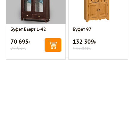
Буфет Бьерт 1-42
Буфет 97
70 695
132 309
Р
Р
77 537
147 010
Р
Р