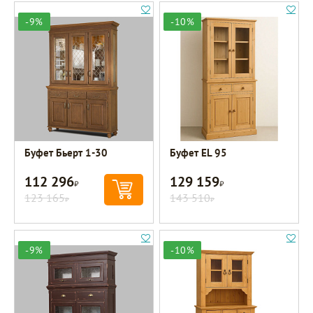
-9%
-10%
Буфет Бьерт 1-30
Буфет EL 95
112 296
129 159
Р
Р
123 165
143 510
Р
Р
-9%
-10%