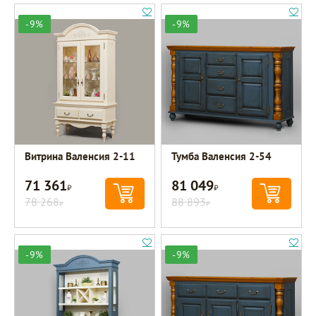
-9%
-9%
Витрина Валенсия 2-11
Тумба Валенсия 2-54
71 361
81 049
Р
Р
78 268
88 893
Р
Р
-9%
-9%