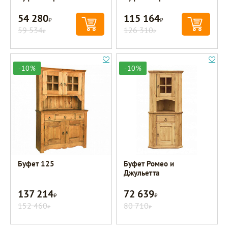
54 280
115 164
Р
Р
59 534
126 310
Р
Р
-10%
-10%
Буфет 125
Буфет Ромео и
Джульетта
137 214
72 639
Р
Р
152 460
80 710
Р
Р