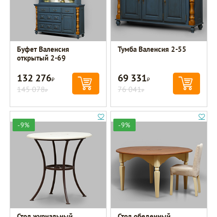
Буфет Валенсия
Тумба Валенсия 2-55
открытый 2-69
132 276
69 331
Р
Р
145 078
76 041
Р
Р
-9%
-9%
Стол журнальный
Стол обеденный