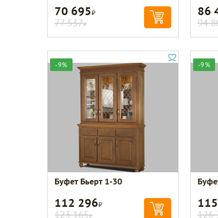
70 695
86 
Р
77 537
94 8
Р
-9%
-9%
Буфет Бьерт 1-30
Буфе
112 296
115
Р
123 165
126 
Р