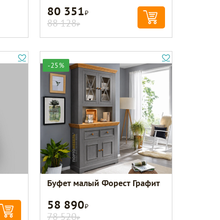
80 351
Р
88 128
Р
-25%
Буфет малый Форест Графит
58 890
Р
78 520
Р