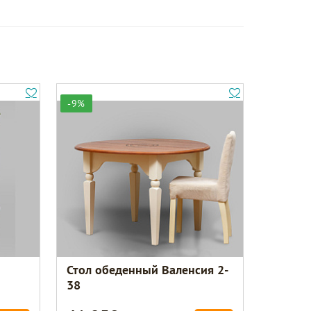
-9%
Стол обеденный Валенсия 2-
38