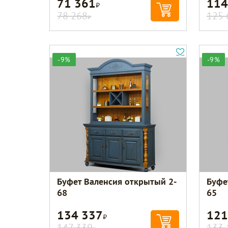
71 361
114
Р
78 268
125 
Р
-9%
-9%
Буфет Валенсия открытый 2-
Буфе
68
65
134 337
121
Р
147 339
133 
Р