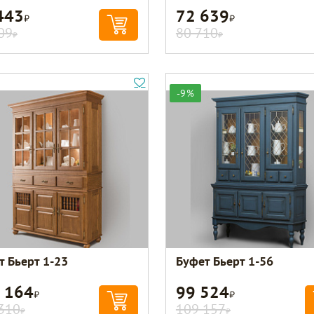
443
72 639
Р
Р
09
80 710
Р
Р
-9%
т Бьерт 1-23
Буфет Бьерт 1-56
 164
99 524
Р
Р
310
109 157
Р
Р