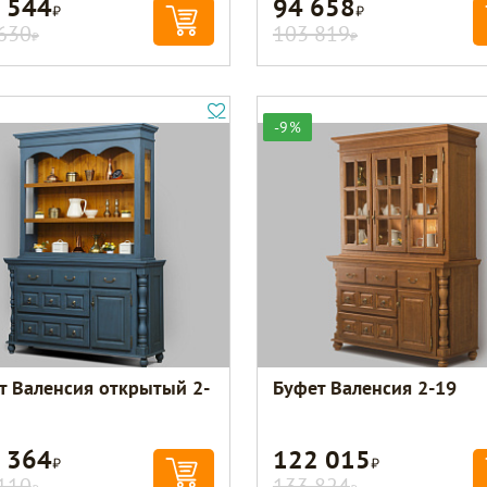
 544
94 658
Р
Р
630
103 819
Р
Р
-9%
т Валенсия открытый 2-
Буфет Валенсия 2-19
 364
122 015
Р
Р
110
133 824
Р
Р