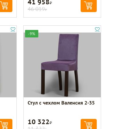
41 958
Р
46 019
Р
-9%
Стул с чехлом Валенсия 2-35
10 322
Р
11 322
Р