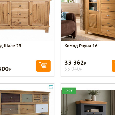
д Шале 23
Комод Рауна 16
33 362
Р
500
Р
53 040
Р
-25%