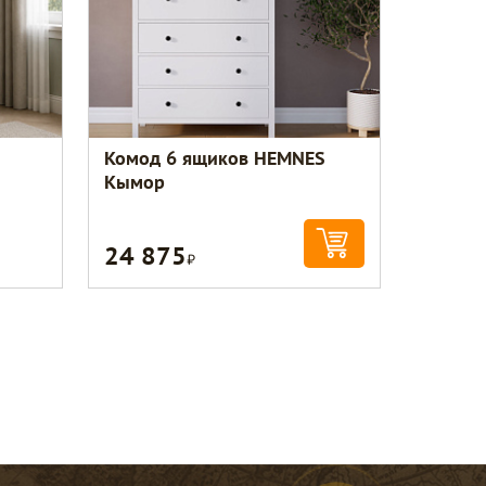
Комод 6 ящиков HEMNES
Кымор
24 875
Р
Консультант по уюту
Здравствуйте! Это служба заботы о
покупателях. Подскажу по