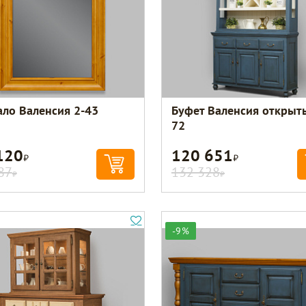
ало Валенсия 2-43
Буфет Валенсия открыт
72
120
120 651
Р
Р
87
132 328
Р
Р
-9%