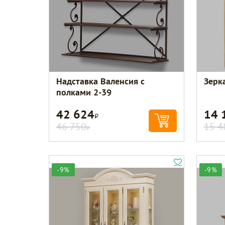
Надставка Валенсия с
Зерк
полками 2-39
42 624
14 
Р
46 750
15 4
Р
-9%
-9%