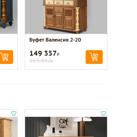
Буфет Валенсия 2-20
149 357
Р
163 812
Р