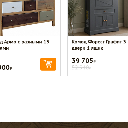
д Армо с разными 13
Комод Форест Графит 3
ами
двери 1 ящик
39 705
Р
900
Р
52 940
Р