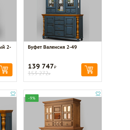
ый 2-
Буфет Валенсия 2-49
139 747
Р
153 272
Р
-9%