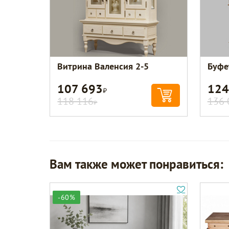
Витрина Валенсия 2-5
Буфе
107 693
124
Р
118 116
136 
Р
Вам также может понравиться:
-60%