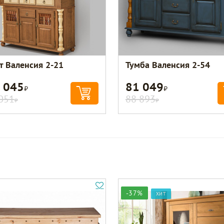
т Валенсия 2-21
Тумба Валенсия 2-54
 045
81 049
Р
Р
051
88 893
Р
Р
-37%
ХИТ