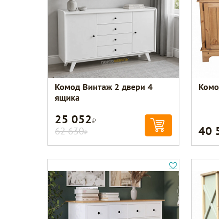
Комод Винтаж 2 двери 4
Комо
ящика
25 052
Р
40 
62 630
Р