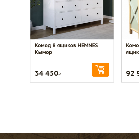
Комод 8 ящиков HEMNES
Комо
Кымор
ящик
34 450
92 
Р