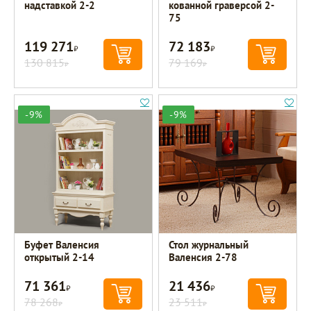
надставкой 2-2
кованной граверсой 2-
75
119 271
72 183
Р
Р
130 815
79 169
Р
Р
-9%
-9%
Буфет Валенсия
Стол журнальный
открытый 2-14
Валенсия 2-78
71 361
21 436
Р
Р
78 268
23 511
Р
Р