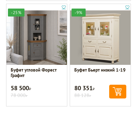
-25%
-9%
Буфет угловой Форест
Буфет Бьерт низкий 1-19
Графит
58 500
80 351
Р
Р
78 000
88 128
Р
Р