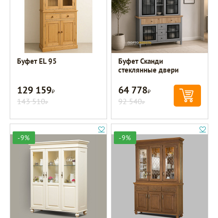
Буфет EL 95
Буфет Сканди
стеклянные двери
129 159
64 778
Р
Р
143 510
92 540
Р
Р
-9%
-9%