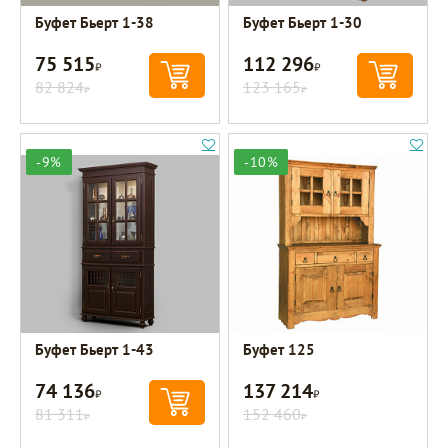
Буфет Бьерт 1-38
Буфет Бьерт 1-30
75 515
112 296
Р
Р
82 824
123 165
Р
Р
-9%
-10%
Буфет Бьерт 1-43
Буфет 125
74 136
137 214
Р
Р
81 311
152 460
Р
Р