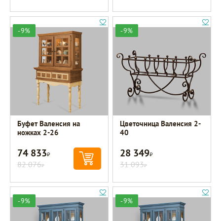
-9%
-9%
Буфет Валенсия на
Цветочница Валенсия 2-
ножках 2-26
40
74 833
28 349
Р
Р
82 076
31 093
Р
Р
-9%
-9%