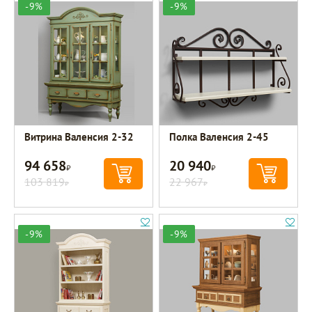
-9%
-9%
Витрина Валенсия 2-32
Полка Валенсия 2-45
94 658
20 940
Р
Р
103 819
22 967
Р
Р
-9%
-9%