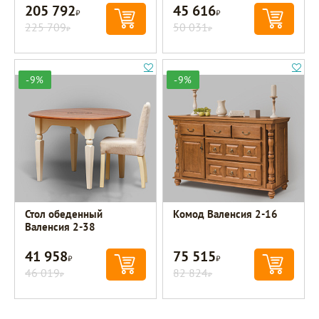
205 792
45 616
Р
Р
225 709
50 031
Р
Р
-9%
-9%
Стол обеденный
Комод Валенсия 2-16
Валенсия 2-38
41 958
75 515
Р
Р
46 019
82 824
Р
Р