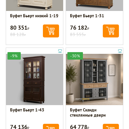
Буфет Бьерт низкий 1-19
Буфет Бьерт 1-31
80 351
76 182
Р
Р
88 128
83 555
Р
Р
-9%
-30%
Буфет Бьерт 1-43
Буфет Сканди
стеклянные двери
74 136
64 778
Р
Р