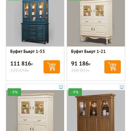
Буфет Бьерт 1-55
Буфет Бьерт 1-21
111 816
91 186
Р
Р
122 638
100 011
Р
Р
-9%
-9%