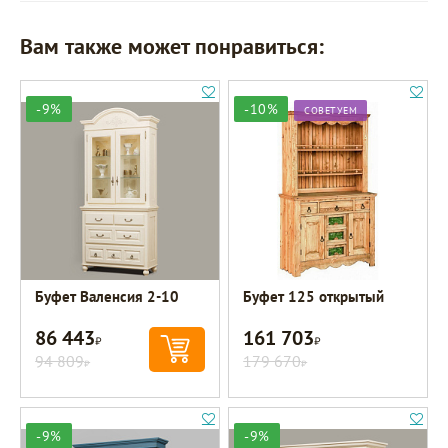
Вам также может понравиться:
-9%
-10%
СОВЕТУЕМ
Буфет Валенсия 2-10
Буфет 125 открытый
86 443
161 703
Р
Р
94 809
179 670
Р
Р
-9%
-9%