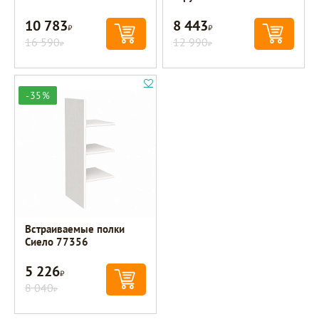
10 783
8 443
Р
Р
16 590
12 990
Р
Р
-35%
Встраиваемые полки
Сиело 77356
5 226
Р
8 040
Р