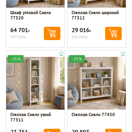
Шкаф угловой Сиело
Стеллаж Сиело широкий
77320
77312
64 701
29 016
Р
Р
99 540
44 640
Р
Р
-35%
-35%
Стеллаж Сиело узкий
Стеллаж Сиело 77450
77311
23 751
29 893
Р
Р