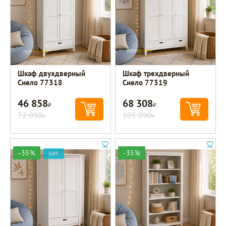
Шкаф двухдверный
Шкаф трехдверный
Сиело 77318
Сиело 77319
46 858
68 308
Р
Р
72 090
105 090
Р
Р
-35%
-35%
ХИТ