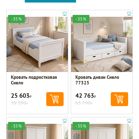
-35%
-35%
Кровать подростковая
Кровать диван Сиело
Сиело
77325
25 603
42 763
Р
Р
39 390
65 790
Р
Р
-35%
-35%