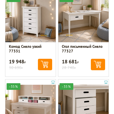
Комод Сиело узкий
Стол письменный Сиело
77331
77327
19 948
18 681
Р
Р
30 690
28 740
Р
Р
-35%
-35%