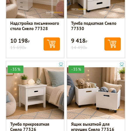
Надстройка письменного
Тумба подкатная Сиело
стола Сиело 77328
77330
10 198
9 418
Р
Р
15 690
14 490
Р
Р
-35%
-35%
Тумба прикроватная
Ящик выкатной для
Сиело 77326
игрушек Сиело 77316