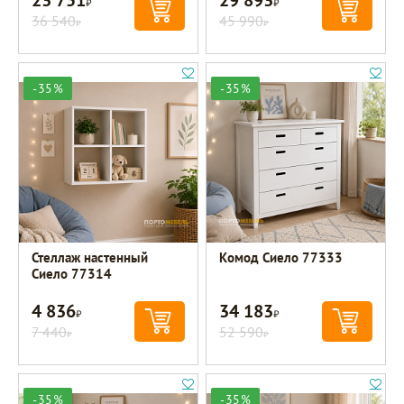
36 540
45 990
Р
Р
-35%
-35%
Стеллаж настенный
Комод Сиело 77333
Сиело 77314
4 836
34 183
Р
Р
7 440
52 590
Р
Р
-35%
-35%