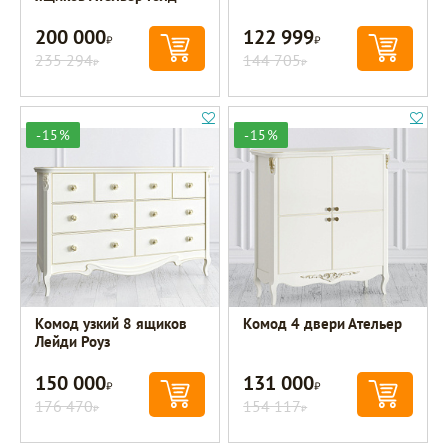
200 000
122 999
Р
Р
235 294
144 705
Р
Р
-15%
-15%
Комод узкий 8 ящиков
Комод 4 двери Ательер
Лейди Роуз
150 000
131 000
Р
Р
176 470
154 117
Р
Р