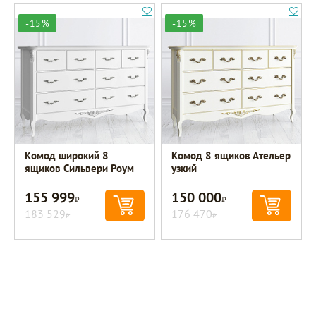
-15%
-15%
Комод широкий 8
Комод 8 ящиков Ательер
ящиков Сильвери Роум
узкий
155 999
150 000
Р
Р
183 529
176 470
Р
Р