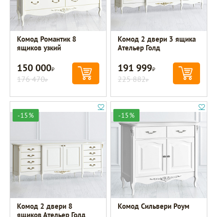
Комод Романтик 8
Комод 2 двери 3 ящика
ящиков узкий
Ательер Голд
150 000
191 999
Р
Р
176 470
225 882
Р
Р
-15%
-15%
Комод 2 двери 8
Комод Сильвери Роум
ящиков Ательер Голд