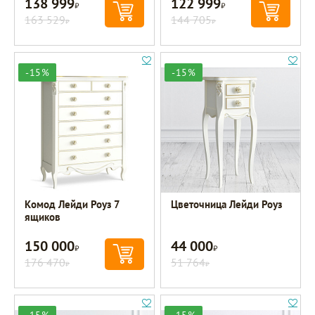
138 999
122 999
Р
Р
163 529
144 705
Р
Р
-15%
-15%
Комод Лейди Роуз 7
Цветочница Лейди Роуз
ящиков
150 000
44 000
Р
Р
176 470
51 764
Р
Р
-15%
-15%