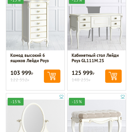
Комод высокий 6
Кабинетный стол Лейди
ящиков Лейди Роуз
Роуз GL111M.2S
103 999
125 999
Р
Р
122 352
148 235
Р
Р
-15%
-15%