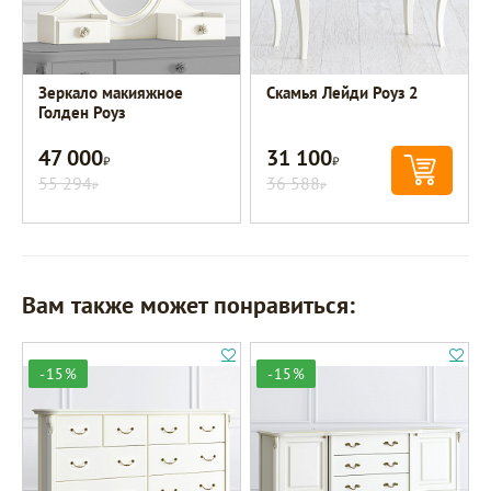
Зеркало макияжное
Скамья Лейди Роуз 2
Голден Роуз
47 000
31 100
Р
Р
55 294
36 588
Р
Р
Вам также может понравиться:
-15%
-15%